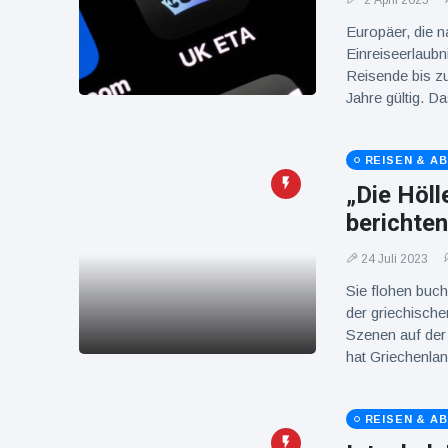
2 April 2025
16 Juli
38
Warnung
Aufrufe
Europäer, die n
und Hitze
in New
Einreiseerlaub
York
Reisende bis zu
Jahre gültig. 
REISEN & A
„Die Höl
berichten
24 Juli 2023
Sie flohen buch
der griechisch
Szenen auf der
hat Griechenla
REISEN & A