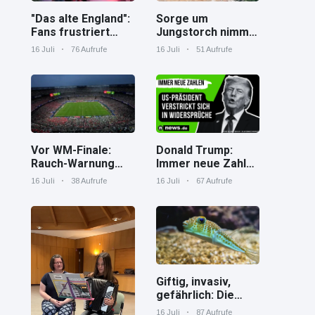
"Das alte England":
Sorge um
Fans frustriert
Jungstorch nimmt
nach WM-Aus
glückliche
16 Juli
76 Aufrufe
16 Juli
51 Aufrufe
Wendung
Vor WM-Finale:
Donald Trump:
Rauch-Warnung
Immer neue Zahlen
und Hitze in New
– US-Präsident
16 Juli
38 Aufrufe
16 Juli
67 Aufrufe
York
verstrickt sich in
Widersprüche
Giftig, invasiv,
gefährlich: Die
Spaßverderber im
16 Juli
87 Aufrufe