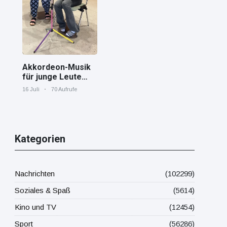
Mittelmeer!
Akkordeon-Musik
für junge Leute
Jana von den
16 Juli
70 Aufrufe
"Tastenskillern"
der Harmonika-
Vereinigung
Gaggenau zeigt,
wie "jung" das
Kategorien
Instrument sein
kann.
Nachrichten
(102299)
Soziales & Spaß
(5614)
Kino und TV
(12454)
Sport
(56286)