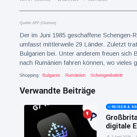
Reisen & Abenteuer
(2252)
Quelle: AFP (Glomex)
Neueste
Der im Juni 1985 geschaffene Schengen-Ra
Nachrichten
umfasst mittlerweile 29 Länder. Zuletzt t
Bulgarien bei. Unter anderem freuen sich 
"Das alte
nach Rumänien fahren können, wo vieles gü
England":
Fans
16 Juli
76
frustriert
Aufrufe
Shopping:
Bulgaren
Rumänien
Schengenbeitritt
nach WM-
Aus
Verwandte Beiträge
Sorge um
Jungstorch
nimmt
16 Juli
51
glückliche
REISEN & A
Aufrufe
Wendung
Großbrit
Vor WM-
digitale 
Finale:
Rauch-