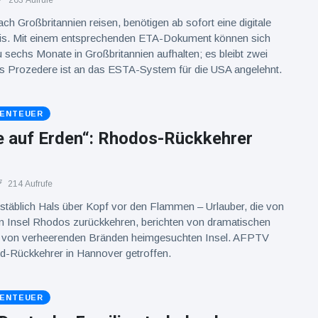
203 Aufrufe
ach Großbritannien reisen, benötigen ab sofort eine digitale
nis. Mit einem entsprechenden ETA-Dokument können sich
 sechs Monate in Großbritannien aufhalten; es bleibt zwei
Das Prozedere ist an das ESTA-System für die USA angelehnt.
BENTEUER
le auf Erden“: Rhodos-Rückkehrer
214 Aufrufe
stäblich Hals über Kopf vor den Flammen – Urlauber, die von
en Insel Rhodos zurückkehren, berichten von dramatischen
 von verheerenden Bränden heimgesuchten Insel. AFPTV
nd-Rückkehrer in Hannover getroffen.
BENTEUER