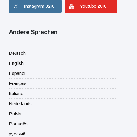
Instagram
32
K
Youtube
28
K
Andere Sprachen
Deutsch
English
Español
Français
Italiano
Nederlands
Polski
Portugês
русский