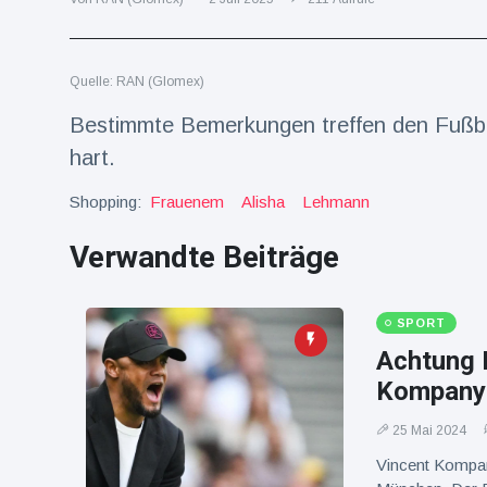
Reisen & Abenteuer
(2252)
Quelle: RAN (Glomex)
Neueste
Bestimmte Bemerkungen treffen den Fußba
Nachrichten
hart.
"Das alte
Shopping:
Frauenem
Alisha
Lehmann
England":
Fans
Verwandte Beiträge
16 Juli
78
frustriert
Aufrufe
nach WM-
Aus
Sorge um
SPORT
Jungstorch
Achtung 
nimmt
16 Juli
52
glückliche
Aufrufe
Kompany 
Wendung
25 Mai 2024
Vor WM-
Finale:
Vincent Kompan
Rauch-