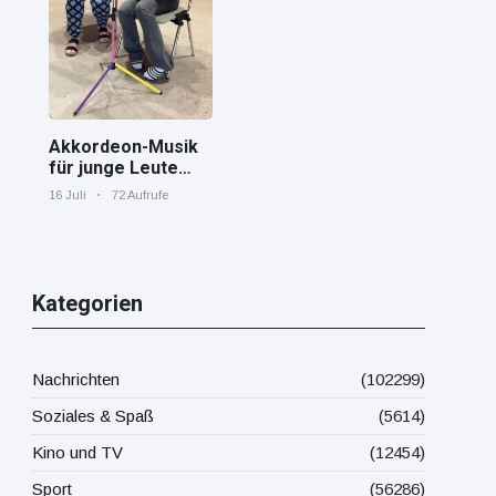
Mittelmeer!
Akkordeon-Musik
für junge Leute
Jana von den
16 Juli
72 Aufrufe
"Tastenskillern"
der Harmonika-
Vereinigung
Gaggenau zeigt,
wie "jung" das
Kategorien
Instrument sein
kann.
Nachrichten
(102299)
Soziales & Spaß
(5614)
Kino und TV
(12454)
Sport
(56286)