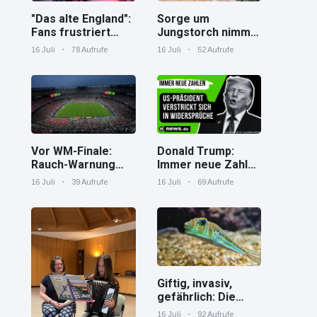
"Das alte England":
Sorge um
Fans frustriert
Jungstorch nimmt
nach WM-Aus
glückliche
16 Juli
78 Aufrufe
16 Juli
52 Aufrufe
Wendung
Vor WM-Finale:
Donald Trump:
Rauch-Warnung
Immer neue Zahlen
und Hitze in New
– US-Präsident
16 Juli
39 Aufrufe
16 Juli
69 Aufrufe
York
verstrickt sich in
Widersprüche
Giftig, invasiv,
gefährlich: Die
Spaßverderber im
16 Juli
92 Aufrufe