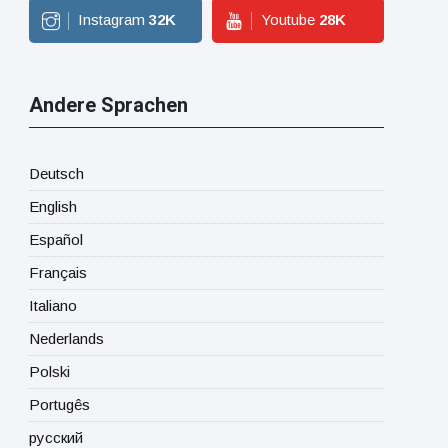
Instagram
32
K
Youtube
28
K
Andere Sprachen
Deutsch
English
Español
Français
Italiano
Nederlands
Polski
Portugês
русский