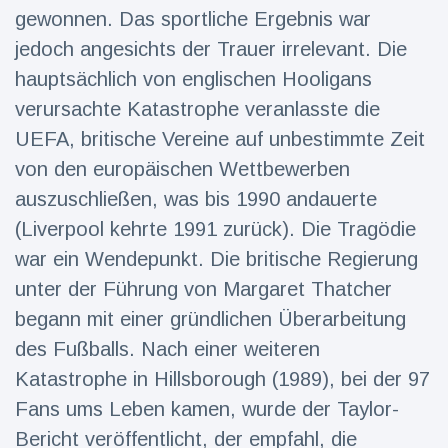
16 Juli
39
Warnung
Aufrufe
gewonnen. Das sportliche Ergebnis war
und Hitze
jedoch angesichts der Trauer irrelevant. Die
in New
York
hauptsächlich von englischen Hooligans
verursachte Katastrophe veranlasste die
UEFA, britische Vereine auf unbestimmte Zeit
von den europäischen Wettbewerben
auszuschließen, was bis 1990 andauerte
(Liverpool kehrte 1991 zurück). Die Tragödie
war ein Wendepunkt. Die britische Regierung
unter der Führung von Margaret Thatcher
begann mit einer gründlichen Überarbeitung
des Fußballs. Nach einer weiteren
Katastrophe in Hillsborough (1989), bei der 97
Fans ums Leben kamen, wurde der Taylor-
Bericht veröffentlicht, der empfahl, die