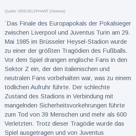
Reisen & Abenteuer
(2252)
Quelle: VIDEOELEPHANT (Glomex)
´Das Finale des Europapokals der Pokalsieger
zwischen Liverpool und Juventus Turin am 29.
Neueste
Nachrichten
Mai 1985 im Brüsseler Heysel-Stadion wurde
zu einer der größten Tragödien des Fußballs.
"Das alte
Vor dem Spiel drangen englische Fans in den
England":
Fans
Sektor Z ein, der den italienischen und
16 Juli
78
frustriert
Aufrufe
neutralen Fans vorbehalten war, was zu einem
nach WM-
Aus
tödlichen Aufruhr führte. Der schlechte
Sorge um
Jungstorch
Zustand des Stadions in Verbindung mit
nimmt
16 Juli
52
mangelnden Sicherheitsvorkehrungen führte
glückliche
Aufrufe
Wendung
zum Tod von 39 Menschen und mehr als 600
Verletzten. Trotz dieser Tragödie wurde das
Vor WM-
Finale:
Spiel ausgetragen und von Juventus
Rauch-