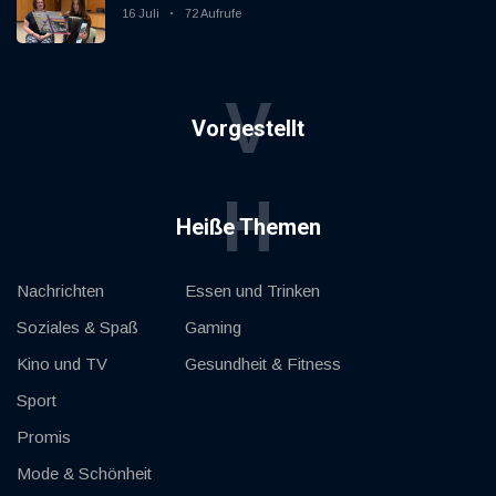
Vereinigung Gaggenau zeigt, wie "jung"
16 Juli
72 Aufrufe
das Instrument sein kann.
V
Vorgestellt
H
Heiße Themen
Nachrichten
Essen und Trinken
Soziales & Spaß
Gaming
Kino und TV
Gesundheit & Fitness
Sport
Promis
Mode & Schönheit