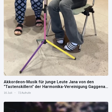
Akkordeon-Musik für junge Leute Jana von den
"Tastenskillern" der Harmonika-Vereinigung Gaggenau
zeigt, wie "jung" das Instrument sein kann.
16 Juli
72 Aufrufe