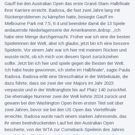
Gauff bei den Australian Open das erste Grand-Slam-Halbfinale
ihrer Karriere erreicht. Badosa, die fast zwei Jahre lang mit
Rückenproblemen zu kämpfen hatte, besiegte Gauff im
Melbourne Park mit 7:5, 6:4 und beendete damit die 13 Spiele
andauernde Niederlagenserie der Amerikanerin.&nbsp; „Ich
habe eine Menge durchgemacht. Früher war ich eine der besten
Spielerinnen der Welt, aber ich glaube, jetzt bin ich eine bessere
Spielerin. Vor einem Jahr war ich hier mit meinem Rücken und
wusste nicht, ob ich mich von diesem Sport zurückziehen
sollte. Jetzt bin ich hier und spiele gegen die Besten der Welt.
Ich habe heute gewonnen, ich stehe im Halbfinale“, sagte Paula
Badosa. Badosa erlitt eine Stressfraktur in der Wirbelsäule, die
dazu führte, dass sie zwei der vier Majors im Jahr 2023
verpasste und in der Weltrangliste bis auf Platz 140 zurückfiel.
Die ehemalige Nummer zwei der Welt kehrte 2024 zurück und
gewann bei den Washington Open ihren ersten Titel seit über
zwei Jahren, bevor sie bei den US Open das Viertelfinale
erreichte. Badosa wurde nach einem starken Jahresende, das
ihr einen beeindruckenden Lauf bei den Australian Open
bescherte, von der WTA zur Comeback-Spielerin des Jahres