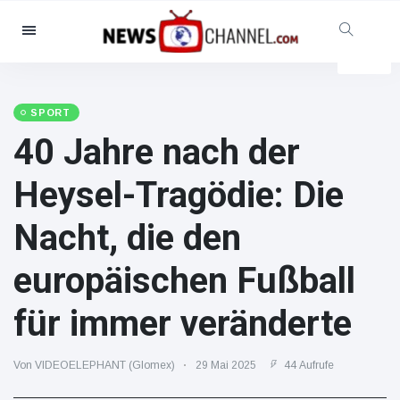
Kategorien
Nachrichten
(102299)
Soziales & Spaß
(5614)
SPORT
40 Jahre nach der
Kino und TV
(12454)
Sport
(56286)
Heysel-Tragödie: Die
Promis
(39366)
Nacht, die den
Mode & Schönheit
(2776)
Autos & Motor
(15246)
europäischen Fußball
Essen und Trinken
(7199)
für immer veränderte
Gaming
(3575)
Lifestyle
(30318)
Von VIDEOELEPHANT (Glomex)
29 Mai 2025
44 Aufrufe
Gesundheit & Fitness
(8534)