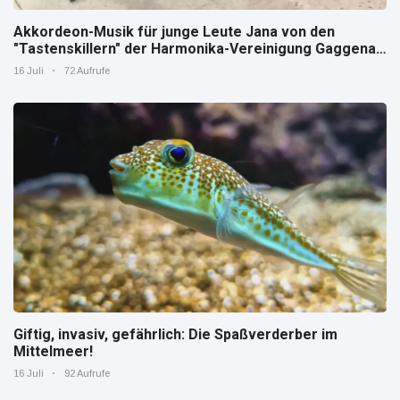
Akkordeon-Musik für junge Leute Jana von den
"Tastenskillern" der Harmonika-Vereinigung Gaggenau
zeigt, wie "jung" das Instrument sein kann.
16 Juli
72 Aufrufe
Giftig, invasiv, gefährlich: Die Spaßverderber im
Mittelmeer!
16 Juli
92 Aufrufe