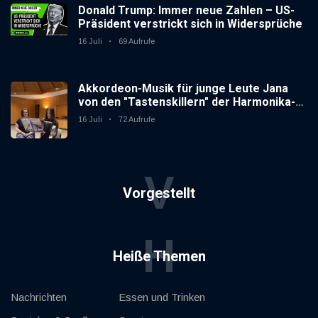
Donald Trump: Immer neue Zahlen – US-
Präsident verstrickt sich in Widersprüche
16 Juli
69 Aufrufe
Akkordeon-Musik für junge Leute Jana
von den "Tastenskillern" der Harmonika-
Vereinigung Gaggenau zeigt, wie "jung"
16 Juli
72 Aufrufe
das Instrument sein kann.
V
Vorgestellt
H
Heiße Themen
Nachrichten
Essen und Trinken