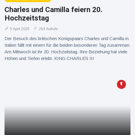
16 Juli
39
Warnung
Aufrufe
Charles und Camilla feiern 20.
und Hitze
in New
Hochzeitstag
York
9 April 2025
269 Aufrufe
Der Besuch des britischen Königspaars Charles und Camilla in
Italien fällt mit einem für die beiden besonderen Tag zusammen:
Am Mittwoch ist ihr 20. Hochzeitstag. Ihre Beziehung hat viele
Höhen und Tiefen erlebt. KING CHARLES III