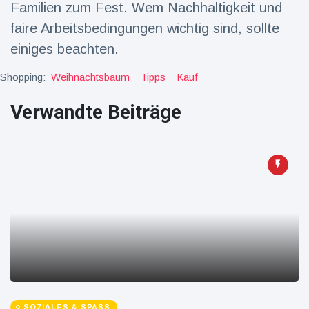
Familien zum Fest. Wem Nachhaltigkeit und
Reisen & Abenteuer
(2252)
faire Arbeitsbedingungen wichtig sind, sollte
einiges beachten.
Neueste
Shopping:
Weihnachtsbaum
Tipps
Kauf
Nachrichten
Verwandte Beiträge
"Das alte
England":
Fans
16 Juli
78
frustriert
Aufrufe
nach WM-
Aus
Sorge um
Jungstorch
nimmt
16 Juli
52
glückliche
Aufrufe
Wendung
Vor WM-
Finale:
Rauch-
SOZIALES & SPASS