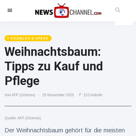
Kategorien
Nachrichten
(102299)
Soziales & Spaß
(5614)
SOZIALES & SPASS
Weihnachtsbaum:
Kino und TV
(12454)
Sport
(56286)
Tipps zu Kauf und
Promis
(39366)
Pflege
Mode & Schönheit
(2776)
Autos & Motor
(15246)
Von AFP (Glomex)
25 November 2025
110 Aufrufe
Essen und Trinken
(7199)
Gaming
(3575)
Quelle: AFP (Glomex)
Lifestyle
(30318)
Gesundheit & Fitness
Der Weihnachtsbaum gehört für die meisten
(8534)