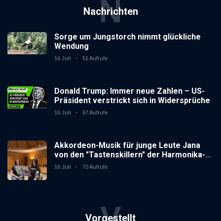
N
Nachrichten
Sorge um Jungstorch nimmt glückliche
Wendung
16 Juli
51 Aufrufe
Donald Trump: Immer neue Zahlen – US-
Präsident verstrickt sich in Widersprüche
16 Juli
67 Aufrufe
Akkordeon-Musik für junge Leute Jana
von den "Tastenskillern" der Harmonika-
Vereinigung Gaggenau zeigt, wie "jung"
16 Juli
70 Aufrufe
das Instrument sein kann.
V
Vorgestellt