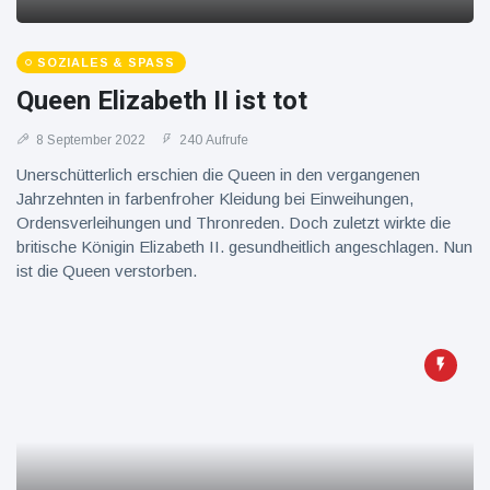
16 Juli
38
Warnung
Aufrufe
und Hitze
in New
SOZIALES & SPASS
York
Queen Elizabeth II ist tot
8 September 2022
240 Aufrufe
Unerschütterlich erschien die Queen in den vergangenen
Jahrzehnten in farbenfroher Kleidung bei Einweihungen,
Ordensverleihungen und Thronreden. Doch zuletzt wirkte die
britische Königin Elizabeth II. gesundheitlich angeschlagen. Nun
ist die Queen verstorben.