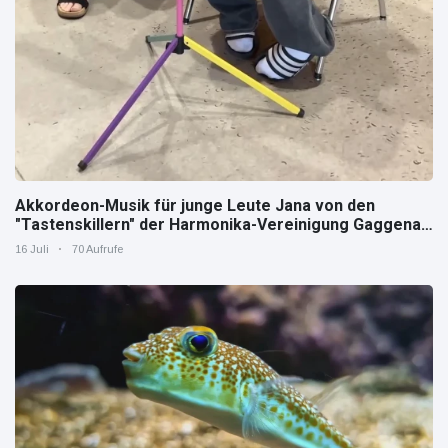
Akkordeon-Musik für junge Leute Jana von den
"Tastenskillern" der Harmonika-Vereinigung Gaggenau
zeigt, wie "jung" das Instrument sein kann.
16 Juli
70 Aufrufe