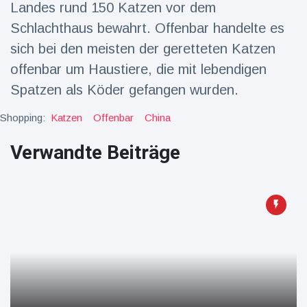
Landes rund 150 Katzen vor dem
Reisen & Abenteuer
(2252)
Schlachthaus bewahrt. Offenbar handelte es
sich bei den meisten der geretteten Katzen
offenbar um Haustiere, die mit lebendigen
Neueste
Spatzen als Köder gefangen wurden.
Nachrichten
Shopping:
Katzen
Offenbar
China
"Das alte
England":
Verwandte Beiträge
Fans
16 Juli
76
frustriert
Aufrufe
nach WM-
Aus
Sorge um
Jungstorch
nimmt
16 Juli
51
glückliche
Aufrufe
Wendung
Vor WM-
Finale:
Rauch-