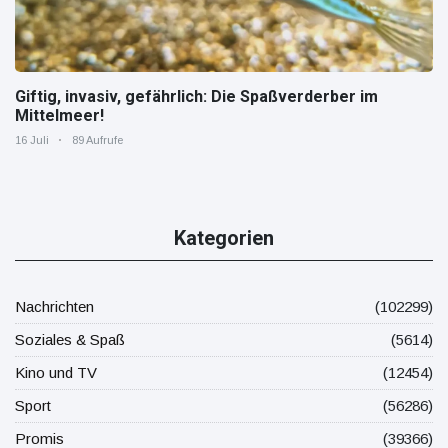
Giftig, invasiv, gefährlich: Die Spaßverderber im
Mittelmeer!
16 Juli
89 Aufrufe
Kategorien
Nachrichten
(102299)
Soziales & Spaß
(5614)
Kino und TV
(12454)
Sport
(56286)
Promis
(39366)