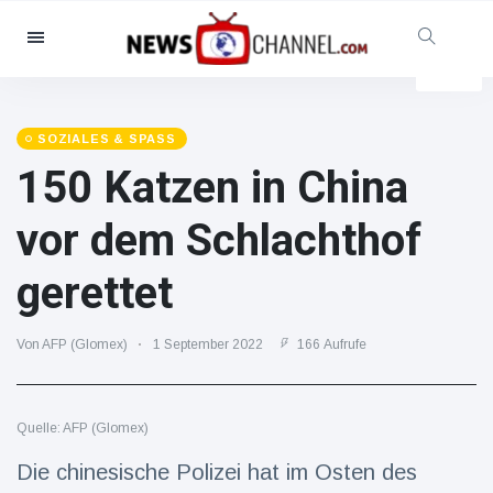
Kategorien
Nachrichten
(102299)
Soziales & Spaß
(5614)
SOZIALES & SPASS
150 Katzen in China
Kino und TV
(12454)
Sport
(56286)
vor dem Schlachthof
Promis
(39366)
gerettet
Mode & Schönheit
(2776)
Autos & Motor
(15246)
Von AFP (Glomex)
1 September 2022
166 Aufrufe
Essen und Trinken
(7199)
Gaming
(3575)
Quelle: AFP (Glomex)
Lifestyle
(30318)
Gesundheit & Fitness
Die chinesische Polizei hat im Osten des
(8534)