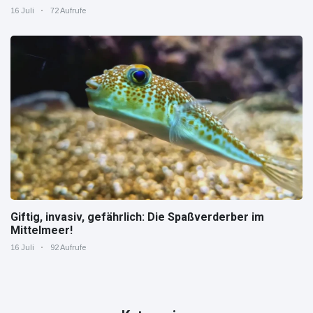
zeigt, wie "jung" das Instrument sein kann.
16 Juli
72 Aufrufe
Giftig, invasiv, gefährlich: Die Spaßverderber im
Mittelmeer!
16 Juli
92 Aufrufe