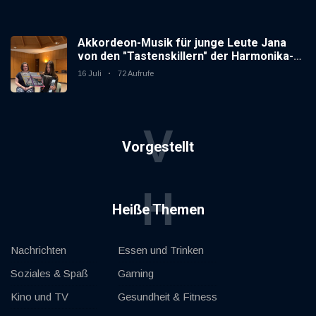
Akkordeon-Musik für junge Leute Jana
von den "Tastenskillern" der Harmonika-
Vereinigung Gaggenau zeigt, wie "jung"
16 Juli
72 Aufrufe
das Instrument sein kann.
V
Vorgestellt
H
Heiße Themen
Nachrichten
Essen und Trinken
Soziales & Spaß
Gaming
Kino und TV
Gesundheit & Fitness