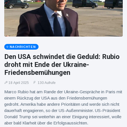
16 Juli
39
Warnung
Aufrufe
und Hitze
in New
York
NACHRICHTEN
Den USA schwindet die Geduld: Rubio
droht mit Ende der Ukraine-
Friedensbemühungen
18 April 2025
130 Aufrufe
Marco Rubio hat am Rande der Ukraine-Gespräche in Paris mit
einem Rückzug der USA aus den Friedensbemühungen
gedroht. Amerika habe andere Prioritäten und werde sich nicht
dauerhaft engagieren, so der US-Außenminister. US-Präsident
Donald Trump sei weiterhin an einer Einigung interessiert, wolle
aber bald Klarheit über die Erfolgsaussichten.