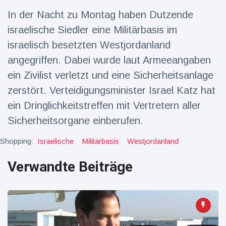
In der Nacht zu Montag haben Dutzende
Reisen & Abenteuer
(2252)
israelische Siedler eine Militärbasis im
israelisch besetzten Westjordanland
Neueste
angegriffen. Dabei wurde laut Armeeangaben
Nachrichten
ein Zivilist verletzt und eine Sicherheitsanlage
zerstört. Verteidigungsminister Israel Katz hat
"Das alte
England":
ein Dringlichkeitstreffen mit Vertretern aller
Fans
16 Juli
78
Sicherheitsorgane einberufen.
frustriert
Aufrufe
nach WM-
Shopping:
Israelische
Aus
Militärbasis
Westjordanland
Sorge um
Jungstorch
Verwandte Beiträge
nimmt
16 Juli
52
glückliche
Aufrufe
Wendung
Vor WM-
Finale:
Rauch-