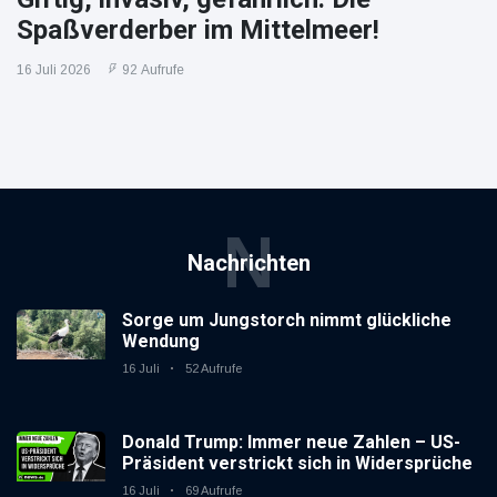
Spaßverderber im Mittelmeer!
16 Juli 2026
92 Aufrufe
N
Nachrichten
Sorge um Jungstorch nimmt glückliche
Wendung
16 Juli
52 Aufrufe
Donald Trump: Immer neue Zahlen – US-
Präsident verstrickt sich in Widersprüche
16 Juli
69 Aufrufe