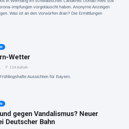
raxis in Wemding im schwäbischen Landkreis Donau-Ries soll
Corona-Impfungen vorgetäuscht haben. Anonyme Anzeigen
gen. Was ist an den Vorwürfen dran? Die Ermittlungen
EN
rn-Wetter
1
134 Aufrufe
rühlingshafte Aussichten für Bayern.
EN
und gegen Vandalismus? Neuer
ei Deutscher Bahn