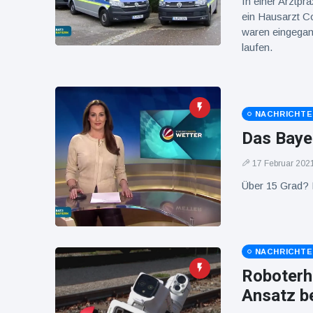
In einer Arztp
16 Juli
39
Warnung
Aufrufe
ein Hausarzt 
und Hitze
waren eingegan
in New
laufen.
York
NACHRICHT
Das Baye
17 Februar 202
Über 15 Grad? F
NACHRICHT
Roboterh
Ansatz b