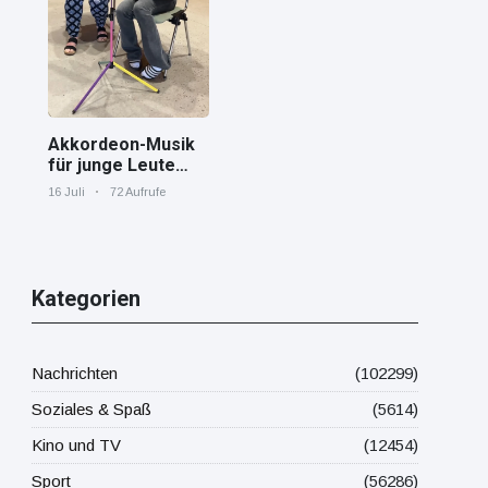
Mittelmeer!
Akkordeon-Musik
für junge Leute
Jana von den
16 Juli
72 Aufrufe
"Tastenskillern"
der Harmonika-
Vereinigung
Gaggenau zeigt,
wie "jung" das
Kategorien
Instrument sein
kann.
Nachrichten
(102299)
Soziales & Spaß
(5614)
Kino und TV
(12454)
Sport
(56286)