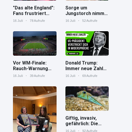
"Das alte England":
Sorge um
Fans frustriert
Jungstorch nimmt
nach WM-Aus
glückliche
16 Juli
78 Aufrufe
16 Juli
52 Aufrufe
Wendung
Vor WM-Finale:
Donald Trump:
Rauch-Warnung
Immer neue Zahlen
und Hitze in New
– US-Präsident
16 Juli
39 Aufrufe
16 Juli
69 Aufrufe
York
verstrickt sich in
Widersprüche
Giftig, invasiv,
gefährlich: Die
Spaßverderber im
16 Juli
92 Aufrufe