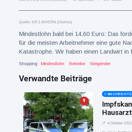
Reisen & Abenteuer
(2252)
Quelle: SAT.1 BAYERN (Glomex)
Neueste
Mindestlohn bald bei 14,60 Euro: Das for
Nachrichten
für die meisten Arbeitnehmer eine gute Nach
Katastrophe. Wir haben einen Landwirt in 
"Das alte
England":
Shopping:
Mindestlohn
Betriebe
Steigender
Fans
16 Juli
78
frustriert
Aufrufe
Verwandte Beiträge
nach WM-
Aus
Sorge um
Jungstorch
NACHRICHT
nimmt
16 Juli
52
Impfskan
glückliche
Aufrufe
Wendung
Hausarzt
Vor WM-
4 Oktober 2021
Finale:
Rauch-