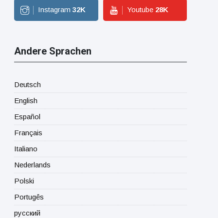
Instagram
32
K
Youtube
28
K
Andere Sprachen
Deutsch
English
Español
Français
Italiano
Nederlands
Polski
Portugês
русский