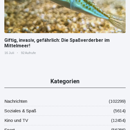
Giftig, invasiv, gefährlich: Die Spaßverderber im
Mittelmeer!
16 Juli
92 Aufrufe
Kategorien
Nachrichten
(102299)
Soziales & Spaß
(5614)
Kino und TV
(12454)
Sport
(56286)