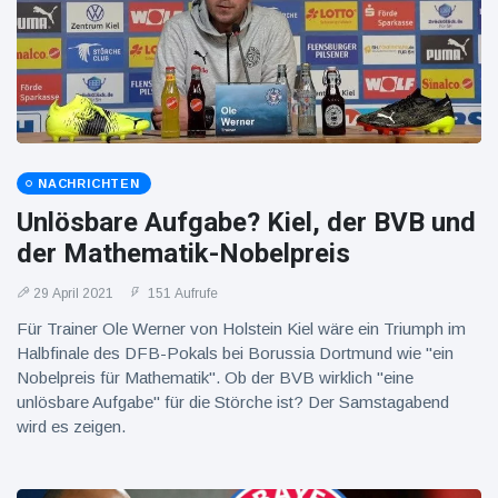
16 Juli
39
Warnung
Aufrufe
und Hitze
in New
York
NACHRICHTEN
Unlösbare Aufgabe? Kiel, der BVB und
der Mathematik-Nobelpreis
29 April 2021
151 Aufrufe
Für Trainer Ole Werner von Holstein Kiel wäre ein Triumph im
Halbfinale des DFB-Pokals bei Borussia Dortmund wie "ein
Nobelpreis für Mathematik". Ob der BVB wirklich "eine
unlösbare Aufgabe" für die Störche ist? Der Samstagabend
wird es zeigen.