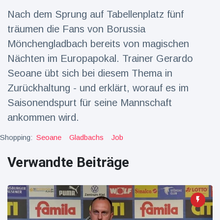
Nach dem Sprung auf Tabellenplatz fünf
Reisen & Abenteuer
(2252)
träumen die Fans von Borussia
Mönchengladbach bereits von magischen
Neueste
Nächten im Europapokal. Trainer Gerardo
Nachrichten
Seoane übt sich bei diesem Thema in
Zurückhaltung - und erklärt, worauf es im
"Das alte
England":
Saisonendspurt für seine Mannschaft
Fans
16 Juli
78
ankommen wird.
frustriert
Aufrufe
nach WM-
Shopping:
Seoane
Aus
Gladbachs
Job
Sorge um
Jungstorch
Verwandte Beiträge
nimmt
16 Juli
52
glückliche
Aufrufe
Wendung
Vor WM-
Finale:
Rauch-