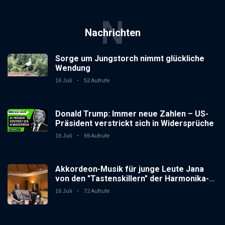
N
Nachrichten
Sorge um Jungstorch nimmt glückliche
Wendung
16 Juli
52 Aufrufe
Donald Trump: Immer neue Zahlen – US-
Präsident verstrickt sich in Widersprüche
16 Juli
69 Aufrufe
Akkordeon-Musik für junge Leute Jana
von den "Tastenskillern" der Harmonika-
Vereinigung Gaggenau zeigt, wie "jung"
16 Juli
72 Aufrufe
das Instrument sein kann.