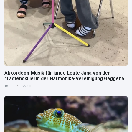
Akkordeon-Musik für junge Leute Jana von den
"Tastenskillern" der Harmonika-Vereinigung Gaggenau
zeigt, wie "jung" das Instrument sein kann.
16 Juli
72 Aufrufe