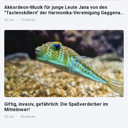
Akkordeon-Musik für junge Leute Jana von den
"Tastenskillern" der Harmonika-Vereinigung Gaggenau
zeigt, wie "jung" das Instrument sein kann.
16 Juli
72 Aufrufe
Giftig, invasiv, gefährlich: Die Spaßverderber im
Mittelmeer!
16 Juli
92 Aufrufe