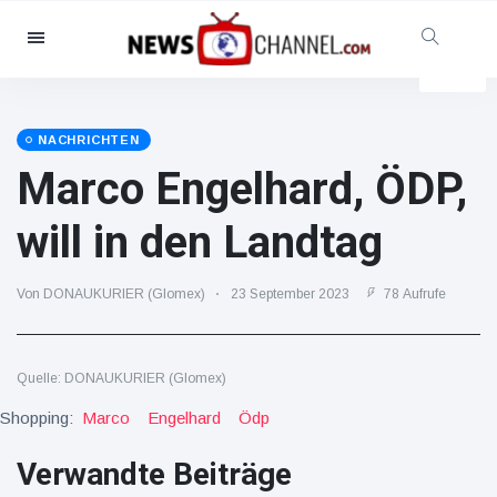
Kategorien
Nachrichten
(102299)
Soziales & Spaß
(5614)
NACHRICHTEN
Marco Engelhard, ÖDP,
Kino und TV
(12454)
Sport
(56286)
will in den Landtag
Promis
(39366)
Mode & Schönheit
(2776)
Von DONAUKURIER (Glomex)
23 September 2023
78 Aufrufe
Autos & Motor
(15246)
Essen und Trinken
(7199)
Quelle: DONAUKURIER (Glomex)
Gaming
(3575)
Shopping:
Marco
Engelhard
Ödp
Lifestyle
(30318)
Verwandte Beiträge
Gesundheit & Fitness
(8534)