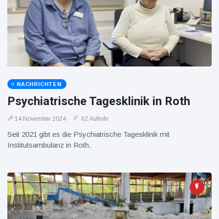
16 Juli
39
Warnung
Aufrufe
und Hitze
in New
York
NACHRICHTEN
Psychiatrische Tagesklinik in Roth
14 November 2024
62 Aufrufe
Seit 2021 gibt es die Psychiatrische Tagesklinik mit
Institutsambulanz in Roth.