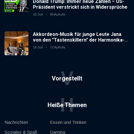
Donald Trump: Immer neue Zahlen – US-
Präsident verstrickt sich in Widersprüche
16 Juli
69 Aufrufe
Akkordeon-Musik für junge Leute Jana
von den "Tastenskillern" der Harmonika-
Vereinigung Gaggenau zeigt, wie "jung"
16 Juli
72 Aufrufe
das Instrument sein kann.
V
Vorgestellt
H
Heiße Themen
Nachrichten
Essen und Trinken
Soziales & Spaß
Gaming