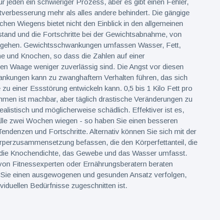
r jeden ein schwieriger Prozess, aber es gibt einen Fehler,
tverbesserung mehr als alles andere behindert. Die gängige
ichen Wiegens bietet nicht den Einblick in den allgemeinen
tand und die Fortschritte bei der Gewichtsabnahme, von
sgehen. Gewichtsschwankungen umfassen Wasser, Fett,
e und Knochen, so dass die Zahlen auf einer
hen Waage weniger zuverlässig sind. Die Angst vor diesen
ankungen kann zu zwanghaftem Verhalten führen, das sich
zu einer Essstörung entwickeln kann. 0,5 bis 1 Kilo Fett pro
en ist machbar, aber täglich drastische Veränderungen zu
ealistisch und möglicherweise schädlich. Effektiver ist es,
alle zwei Wochen wiegen - so haben Sie einen besseren
Tendenzen und Fortschritte. Alternativ können Sie sich mit der
rperzusammensetzung befassen, die den Körperfettanteil, die
die Knochendichte, das Gewebe und das Wasser umfasst.
von Fitnessexperten oder Ernährungsberatern beraten
 Sie einen ausgewogenen und gesunden Ansatz verfolgen,
ividuellen Bedürfnisse zugeschnitten ist.