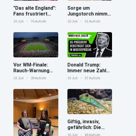
"Das alte England":
Sorge um
Fans frustriert
Jungstorch nimmt
nach WM-Aus
glückliche
16 Juli
76 Aufrufe
16 Juli
51 Aufrufe
Wendung
Vor WM-Finale:
Donald Trump:
Rauch-Warnung
Immer neue Zahlen
und Hitze in New
– US-Präsident
16 Juli
38 Aufrufe
16 Juli
67 Aufrufe
York
verstrickt sich in
Widersprüche
Giftig, invasiv,
gefährlich: Die
Spaßverderber im
16 Juli
89 Aufrufe