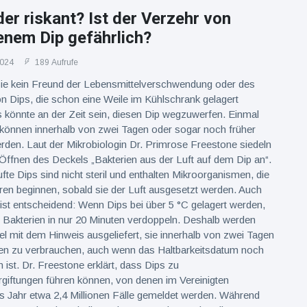
er riskant? Ist der Verzehr von
enem Dip gefährlich?
2024
189 Aufrufe
 Sie kein Freund der Lebensmittelverschwendung oder des
 Dips, die schon eine Weile im Kühlschrank gelagert
 könnte an der Zeit sein, diesen Dip wegzuwerfen. Einmal
 können innerhalb von zwei Tagen oder sogar noch früher
den. Laut der Mikrobiologin Dr. Primrose Freestone siedeln
ffnen des Deckels „Bakterien aus der Luft auf dem Dip an“.
te Dips sind nicht steril und enthalten Mikroorganismen, die
en beginnen, sobald sie der Luft ausgesetzt werden. Auch
ist entscheidend: Wenn Dips bei über 5 °C gelagert werden,
 Bakterien in nur 20 Minuten verdoppeln. Deshalb werden
el mit dem Hinweis ausgeliefert, sie innerhalb von zwei Tagen
n zu verbrauchen, auch wenn das Haltbarkeitsdatum noch
 ist. Dr. Freestone erklärt, dass Dips zu
giftungen führen können, von denen im Vereinigten
s Jahr etwa 2,4 Millionen Fälle gemeldet werden. Während