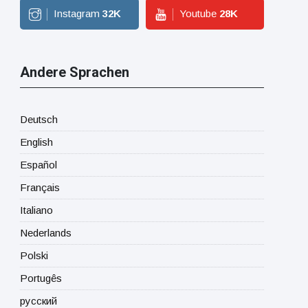
Instagram
32
K
Youtube
28
K
Andere Sprachen
Deutsch
English
Español
Français
Italiano
Nederlands
Polski
Portugês
русский