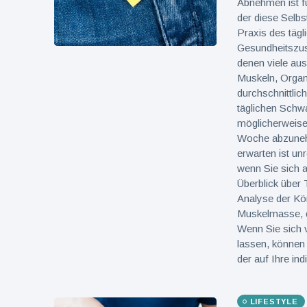
Abnehmen ist fü
der diese Selbs
Praxis des tägl
Gesundheitszus
denen viele au
Muskeln, Organ
durchschnittlic
täglichen Schw
möglicherweise 
Woche abzunehm
erwarten ist unr
wenn Sie sich 
Überblick über 
Analyse der Kö
Muskelmasse, 
Wenn Sie sich 
lassen, können
der auf Ihre ind
LIFESTYLE