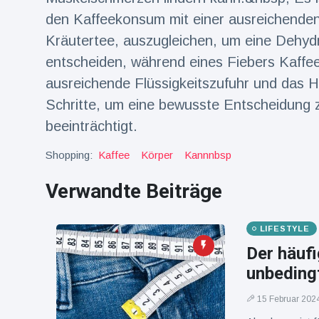
16 Juli
38
Warnung
Aufrufe
den Kaffeekonsum mit einer ausreichenden
und Hitze
in New
Kräutertee, auszugleichen, um eine Dehyd
York
entscheiden, während eines Fiebers Kaffee
ausreichende Flüssigkeitszufuhr und das H
Schritte, um eine bewusste Entscheidung z
beeinträchtigt.
Shopping:
Kaffee
Körper
Kannnbsp
Verwandte Beiträge
LIFESTYLE
Der häuf
unbeding
15 Februar 202