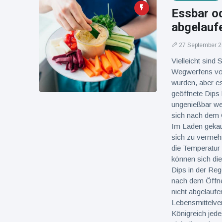
Essbar od
abgelauf
27 September 
Vielleicht sind
Wegwerfens von
wurden, aber es
geöffnete Dips
ungenießbar wer
sich nach dem Ö
Im Laden gekauf
sich zu vermehr
die Temperatur 
können sich die
Dips in der Reg
nach dem Öffne
nicht abgelaufen
Lebensmittelver
Königreich jede