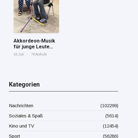
Mittelmeer!
Akkordeon-Musik
für junge Leute
Jana von den
16 Juli
70 Aufrufe
"Tastenskillern"
der Harmonika-
Vereinigung
Gaggenau zeigt,
wie "jung" das
Kategorien
Instrument sein
kann.
Nachrichten
(102299)
Soziales & Spaß
(5614)
Kino und TV
(12454)
Sport
(56286)