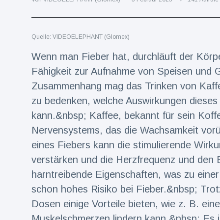
Reisen & Abenteuer
(2252)
Quelle: VIDEOELEPHANT (Glomex)
Neueste
Wenn man Fieber hat, durchläuft der Körpe
Nachrichten
Fähigkeit zur Aufnahme von Speisen und G
Zusammenhang mag das Trinken von Kaffee 
"Das alte
zu bedenken, welche Auswirkungen dieses
England":
Fans
16 Juli
76
kann.&nbsp; Kaffee, bekannt für sein Koffe
frustriert
Aufrufe
nach WM-
Nervensystems, das die Wachsamkeit vor
Aus
eines Fiebers kann die stimulierende Wirk
Sorge um
Jungstorch
verstärken und die Herzfrequenz und den 
nimmt
16 Juli
51
glückliche
harntreibende Eigenschaften, was zu einer
Aufrufe
Wendung
schon hohes Risiko bei Fieber.&nbsp; Tro
Vor WM-
Dosen einige Vorteile bieten, wie z. B. ei
Finale:
Muskelschmerzen lindern kann.&nbsp; Es is
Rauch-