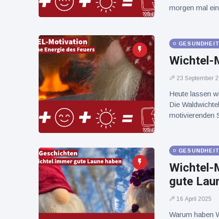
16 Juli
38
Warnung
Aufrufe
morgen mal ein
und Hitze
in New
York
GESUNDHEIT
Wichtel-M
23 September 
Heute lassen wi
Die Waldwichte
motivierenden S
GESUNDHEIT
Wichtel-
gute Lau
16 April 2025
Warum haben Wi