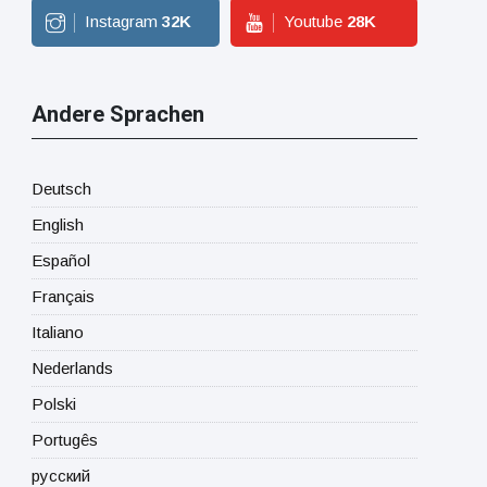
Instagram
32
K
Youtube
28
K
Andere Sprachen
Deutsch
English
Español
Français
Italiano
Nederlands
Polski
Portugês
русский