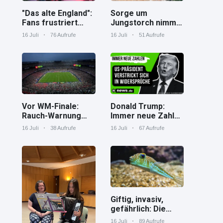
"Das alte England":
Sorge um
Fans frustriert
Jungstorch nimmt
nach WM-Aus
glückliche
16 Juli
76 Aufrufe
16 Juli
51 Aufrufe
Wendung
Vor WM-Finale:
Donald Trump:
Rauch-Warnung
Immer neue Zahlen
und Hitze in New
– US-Präsident
16 Juli
38 Aufrufe
16 Juli
67 Aufrufe
York
verstrickt sich in
Widersprüche
Giftig, invasiv,
gefährlich: Die
Spaßverderber im
16 Juli
89 Aufrufe