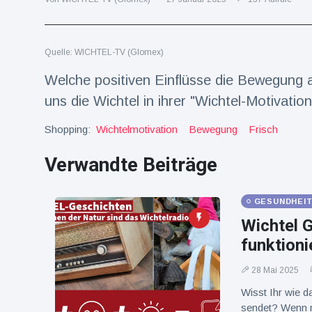
Reisen & Abenteuer
(2252)
Quelle: WICHTEL-TV (Glomex)
Neueste
Welche positiven Einflüsse die Bewegung 
Nachrichten
uns die Wichtel in ihrer "Wichtel-Motivation
"Das alte
Shopping:
Wichtelmotivation
Bewegung
Frisch
England":
Fans
Verwandte Beiträge
16 Juli
76
frustriert
Aufrufe
nach WM-
Aus
GESUNDHEIT
Sorge um
Jungstorch
Wichtel G
nimmt
16 Juli
51
funktioni
glückliche
Aufrufe
Wendung
28 Mai 2025
Vor WM-
Wisst Ihr wie d
Finale:
sendet? Wenn m
Rauch-