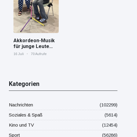
Mittelmeer!
Akkordeon-Musik
für junge Leute
Jana von den
16 Juli
70 Aufrufe
"Tastenskillern"
der Harmonika-
Vereinigung
Gaggenau zeigt,
wie "jung" das
Kategorien
Instrument sein
kann.
Nachrichten
(102299)
Soziales & Spaß
(5614)
Kino und TV
(12454)
Sport
(56286)