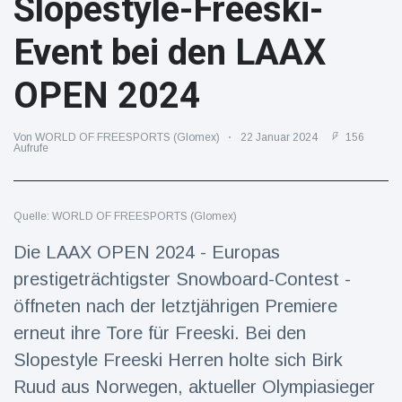
Slopestyle-Freeski-
Reisen & Abenteuer
(2252)
Event bei den LAAX
OPEN 2024
Neueste
Nachrichten
Von WORLD OF FREESPORTS (Glomex)
22 Januar 2024
156
Aufrufe
"Das alte
England":
Fans
16 Juli
78
frustriert
Quelle: WORLD OF FREESPORTS (Glomex)
Aufrufe
nach WM-
Die LAAX OPEN 2024 - Europas
Aus
Sorge um
prestigeträchtigster Snowboard-Contest -
Jungstorch
nimmt
öffneten nach der letztjährigen Premiere
16 Juli
52
glückliche
Aufrufe
erneut ihre Tore für Freeski. Bei den
Wendung
Slopestyle Freeski Herren holte sich Birk
Vor WM-
Finale:
Ruud aus Norwegen, aktueller Olympiasieger
Rauch-