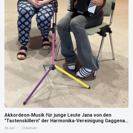
Akkordeon-Musik für junge Leute Jana von den
"Tastenskillern" der Harmonika-Vereinigung Gaggenau
zeigt, wie "jung" das Instrument sein kann.
16 Juli
72 Aufrufe