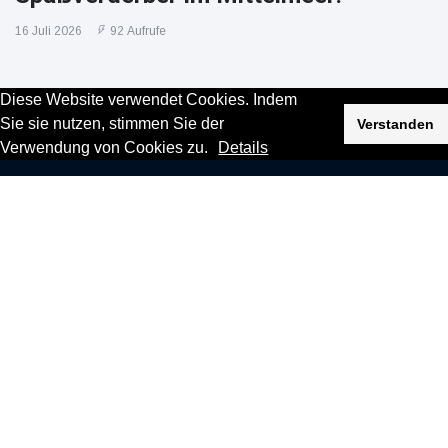
16 Juli 2026
92 Aufrufe
Diese Website verwendet Cookies. Indem
Sie sie nutzen, stimmen Sie der
Verstanden
Verwendung von Cookies zu.
Details
N
Nachrichten
Sorge um Jungstorch nimmt glückliche
Wendung
16 Juli
52 Aufrufe
Donald Trump: Immer neue Zahlen – US-
Präsident verstrickt sich in Widersprüche
16 Juli
69 Aufrufe