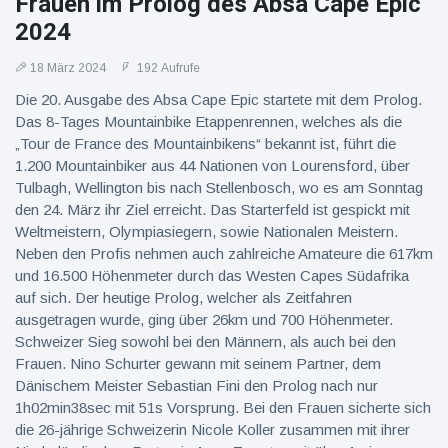
Frauen im Prolog des Absa Cape Epic
2024
18 März 2024
192 Aufrufe
Die 20. Ausgabe des Absa Cape Epic startete mit dem Prolog.
Das 8-Tages Mountainbike Etappenrennen, welches als die
„Tour de France des Mountainbikens“ bekannt ist, führt die
1.200 Mountainbiker aus 44 Nationen von Lourensford, über
Tulbagh, Wellington bis nach Stellenbosch, wo es am Sonntag
den 24. März ihr Ziel erreicht. Das Starterfeld ist gespickt mit
Weltmeistern, Olympiasiegern, sowie Nationalen Meistern.
Neben den Profis nehmen auch zahlreiche Amateure die 617km
und 16.500 Höhenmeter durch das Westen Capes Südafrika
auf sich. Der heutige Prolog, welcher als Zeitfahren
ausgetragen wurde, ging über 26km und 700 Höhenmeter.
Schweizer Sieg sowohl bei den Männern, als auch bei den
Frauen. Nino Schurter gewann mit seinem Partner, dem
Dänischem Meister Sebastian Fini den Prolog nach nur
1h02min38sec mit 51s Vorsprung. Bei den Frauen sicherte sich
die 26-jährige Schweizerin Nicole Koller zusammen mit ihrer