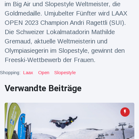
16 Juli
39
im Big Air und Slopestyle Weltmeister, die
Warnung
Aufrufe
und Hitze
Goldmedaille. Umjubelter Fünfter wird LAAX
in New
OPEN 2023 Champion Andri Ragettli (SUI).
York
Die Schweizer Lokalmatadorin Mathilde
Gremaud, aktuelle Weltmeisterin und
Olympiasiegerin im Slopestyle, gewinnt den
Freeski-Wettbewerb der Frauen.
Shopping:
Laax
Open
Slopestyle
Verwandte Beiträge