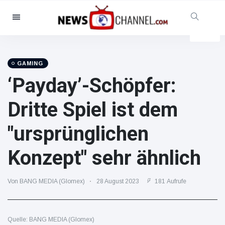
Kategorien
Nachrichten
(102299)
Soziales & Spaß
(5614)
GAMING
‘Payday’-Schöpfer:
Kino und TV
(12454)
Sport
(56286)
Dritte Spiel ist dem
Promis
(39366)
"ursprünglichen
Mode & Schönheit
(2776)
Autos & Motor
(15246)
Konzept" sehr ähnlich
Essen und Trinken
(7199)
Gaming
(3575)
Von BANG MEDIA (Glomex)
28 August 2023
181 Aufrufe
Lifestyle
(30318)
Gesundheit & Fitness
Quelle: BANG MEDIA (Glomex)
(8534)