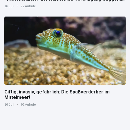
zeigt, wie "jung" das Instrument sein kann.
16 Juli
72 Aufrufe
Giftig, invasiv, gefährlich: Die Spaßverderber im
Mittelmeer!
16 Juli
92 Aufrufe