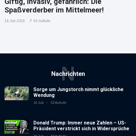
Giftig, invasiv, gefährlich: Die
Spaßverderber im Mittelmeer!
16 Juli 2026
92 Aufrufe
N
Nachrichten
Sorge um Jungstorch nimmt glückliche
Wendung
16 Juli
52 Aufrufe
Donald Trump: Immer neue Zahlen – US-
Präsident verstrickt sich in Widersprüche
16 Juli
69 Aufrufe