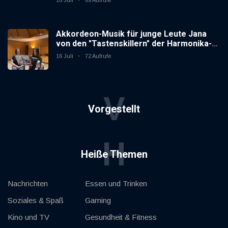
Akkordeon-Musik für junge Leute Jana
von den "Tastenskillern" der Harmonika-
Vereinigung Gaggenau zeigt, wie "jung"
16 Juli
72 Aufrufe
das Instrument sein kann.
V
Vorgestellt
H
Heiße Themen
Nachrichten
Essen und Trinken
Soziales & Spaß
Gaming
Kino und TV
Gesundheit & Fitness