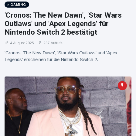
16 Juli
39
Warnung
Aufrufe
GAMING
und Hitze
'Cronos: The New Dawn', 'Star Wars
in New
York
Outlaws' und 'Apex Legends' für
Nintendo Switch 2 bestätigt
4 August 2025
287 Aufrufe
'Cronos: The New Dawn', 'Star Wars Outlaws' und 'Apex
Legends' erscheinen für die Nintendo Switch 2.