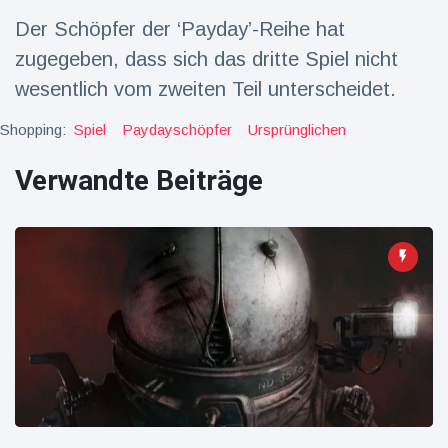
Der Schöpfer der ‘Payday’-Reihe hat
Reisen & Abenteuer
(2252)
zugegeben, dass sich das dritte Spiel nicht
wesentlich vom zweiten Teil unterscheidet.
Neueste
Shopping:
Spiel
Paydayschöpfer
Ursprünglichen
Nachrichten
Verwandte Beiträge
"Das alte
England":
Fans
16 Juli
78
frustriert
Aufrufe
nach WM-
Aus
Sorge um
Jungstorch
nimmt
16 Juli
52
glückliche
Aufrufe
Wendung
Vor WM-
Finale:
Rauch-