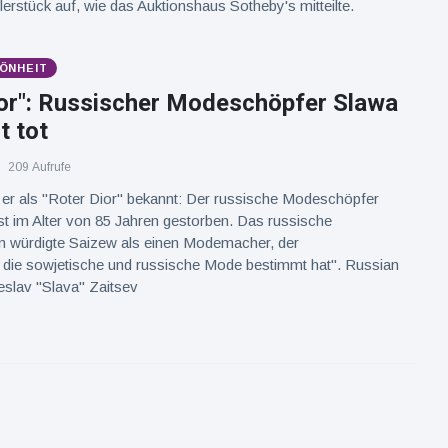
rstück auf, wie das Auktionshaus Sotheby's mitteilte.
ÖNHEIT
ior": Russischer Modeschöpfer Slawa
t tot
209 Aufrufe
er als "Roter Dior" bekannt: Der russische Modeschöpfer
t im Alter von 85 Jahren gestorben. Das russische
n würdigte Saizew als einen Modemacher, der
g die sowjetische und russische Mode bestimmt hat". Russian
eslav "Slava" Zaitsev