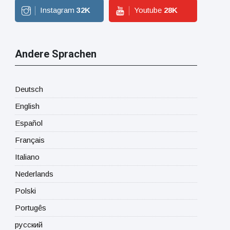
Instagram
32
K
Youtube
28
K
Andere Sprachen
Deutsch
English
Español
Français
Italiano
Nederlands
Polski
Portugês
русский