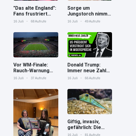
"Das alte England":
Sorge um
Fans frustriert
Jungstorch nimmt
nach WM-Aus
glückliche
16 Juli
68 Aufrufe
16 Juli
49 Aufrufe
Wendung
Vor WM-Finale:
Donald Trump:
Rauch-Warnung
Immer neue Zahlen
und Hitze in New
– US-Präsident
16 Juli
37 Aufrufe
16 Juli
66 Aufrufe
York
verstrickt sich in
Widersprüche
Giftig, invasiv,
gefährlich: Die
Spaßverderber im
16 Juli
81 Aufrufe