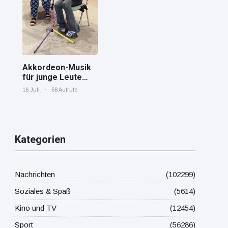
Mittelmeer!
Akkordeon-Musik
für junge Leute
Jana von den
16 Juli
68 Aufrufe
"Tastenskillern"
der Harmonika-
Vereinigung
Gaggenau zeigt,
wie "jung" das
Kategorien
Instrument sein
kann.
Nachrichten
(102299)
Soziales & Spaß
(5614)
Kino und TV
(12454)
Sport
(56286)