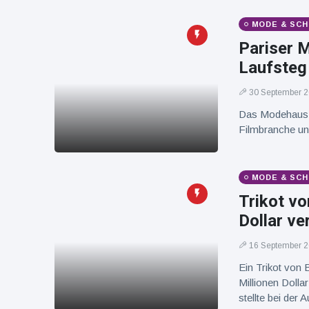
16 Juli
37
Warnung
Aufrufe
und Hitze
MODE & SCH
in New
Pariser 
York
Laufsteg
30 September 
Das Modehaus L
Filmbranche un
MODE & SCH
Trikot vo
Dollar ve
16 September 
Ein Trikot von 
Millionen Dolla
stellte bei der