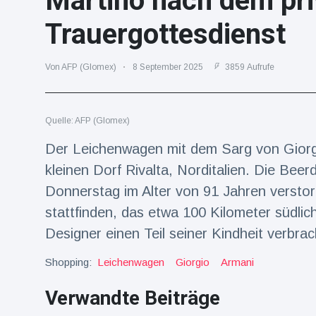
Martino nach dem pri
Reisen & Abenteuer
(2252)
Trauergottesdienst
Von AFP (Glomex)
8 September 2025
3859 Aufrufe
Neueste
Nachrichten
Quelle: AFP (Glomex)
"Das alte
England":
Der Leichenwagen mit dem Sarg von Giorgi
Fans
16 Juli
68
kleinen Dorf Rivalta, Norditalien. Die Beer
frustriert
Aufrufe
nach WM-
Donnerstag im Alter von 91 Jahren verstorbe
Aus
Sorge um
stattfinden, das etwa 100 Kilometer südlich
Jungstorch
Designer einen Teil seiner Kindheit verbr
nimmt
16 Juli
49
glückliche
Aufrufe
Wendung
Shopping:
Leichenwagen
Giorgio
Armani
Vor WM-
Verwandte Beiträge
Finale:
Rauch-