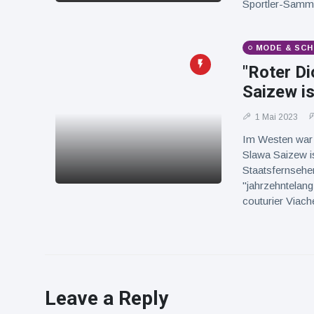
Sportler-Sammle
MODE & SCH
"Roter D
Saizew is
1 Mai 2023
Im Westen war 
Slawa Saizew is
Staatsfernsehe
"jahrzehntelan
couturier Viach
Leave a Reply