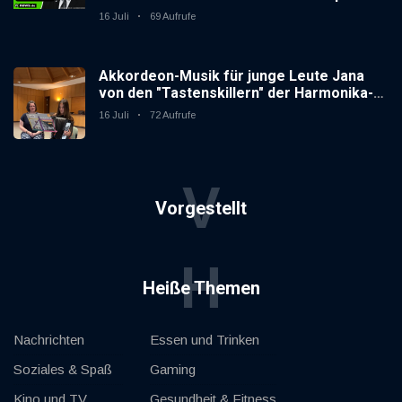
16 Juli
69 Aufrufe
Akkordeon-Musik für junge Leute Jana
von den "Tastenskillern" der Harmonika-
Vereinigung Gaggenau zeigt, wie "jung"
16 Juli
72 Aufrufe
das Instrument sein kann.
V
Vorgestellt
H
Heiße Themen
Nachrichten
Essen und Trinken
Soziales & Spaß
Gaming
Kino und TV
Gesundheit & Fitness