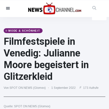
Kategorien
Nachrichten
(102299)
Soziales & Spaß
(5614)
MODE & SCHÖNHEIT
Filmfestspiele in
Kino und TV
(12454)
Sport
(56286)
Venedig: Julianne
Promis
(39366)
Moore begeistert in
Mode & Schönheit
(2776)
Autos & Motor
(15246)
Glitzerkleid
Essen und Trinken
(7199)
Gaming
(3575)
Von SPOT ON NEWS (Glomex)
1 September 2022
173 Aufrufe
Lifestyle
(30318)
Gesundheit & Fitness
Quelle: SPOT ON NEWS (Glomex)
(8534)