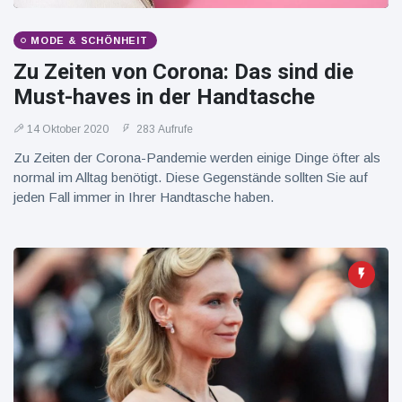
16 Juli
39
Warnung
Aufrufe
und Hitze
MODE & SCHÖNHEIT
in New
York
Zu Zeiten von Corona: Das sind die
Must-haves in der Handtasche
14 Oktober 2020
283 Aufrufe
Zu Zeiten der Corona-Pandemie werden einige Dinge öfter als
normal im Alltag benötigt. Diese Gegenstände sollten Sie auf
jeden Fall immer in Ihrer Handtasche haben.