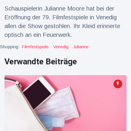
Schauspielerin Julianne Moore hat bei der
Reisen & Abenteuer
(2252)
Eröffnung der 79. Filmfestspiele in Venedig
allen die Show gestohlen. Ihr Kleid erinnerte
Neueste
optisch an ein Feuerwerk.
Nachrichten
Shopping:
Filmfestspiele
Venedig
Julianne
"Das alte
Verwandte Beiträge
England":
Fans
16 Juli
78
frustriert
Aufrufe
nach WM-
Aus
Sorge um
Jungstorch
nimmt
16 Juli
52
glückliche
Aufrufe
Wendung
Vor WM-
Finale:
Rauch-