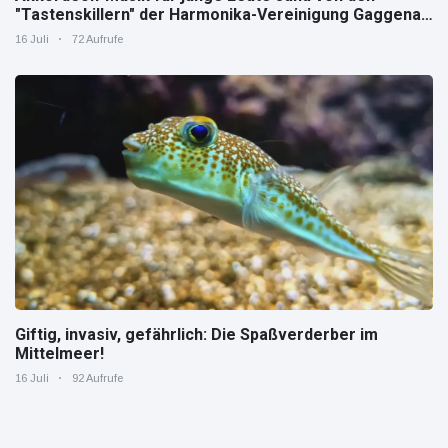
"Tastenskillern" der Harmonika-Vereinigung Gaggenau
zeigt, wie "jung" das Instrument sein kann.
16 Juli
72 Aufrufe
Giftig, invasiv, gefährlich: Die Spaßverderber im
Mittelmeer!
16 Juli
92 Aufrufe