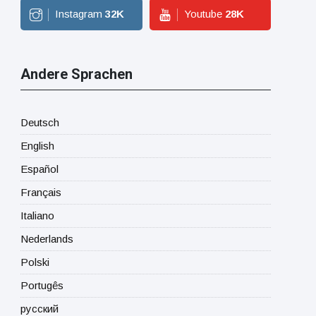
Instagram
32
K
Youtube
28
K
Andere Sprachen
Deutsch
English
Español
Français
Italiano
Nederlands
Polski
Portugês
русский