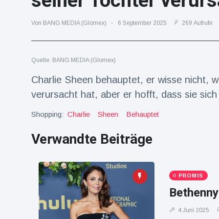
seiner Tochter verurs
Reisen & Abenteuer
(2252)
Von BANG MEDIA (Glomex)
6 September 2025
269 Aufrufe
Neueste
Quelle: BANG MEDIA (Glomex)
Nachrichten
Charlie Sheen behauptet, er wisse nicht, 
"Das alte
verursacht hat, aber er hofft, dass sie si
England":
Fans
16 Juli
76
Shopping:
Charlie
Sheen
Behauptet
frustriert
Aufrufe
nach WM-
Verwandte Beiträge
Aus
Sorge um
Jungstorch
nimmt
16 Juli
51
glückliche
Aufrufe
PROMIS
Wendung
Bethenny 
Vor WM-
Finale:
4 Juni 2025
Rauch-