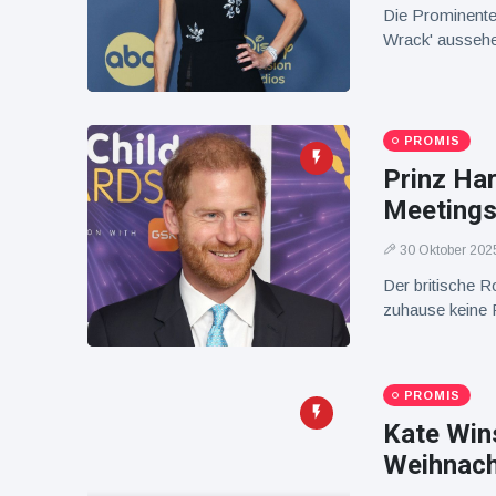
16 Juli
38
Die Prominente 
Warnung
Aufrufe
und Hitze
Wrack' ausseh
in New
York
PROMIS
Prinz Har
Meetings
30 Oktober 202
Der britische Ro
zuhause keine 
PROMIS
Kate Win
Weihnach