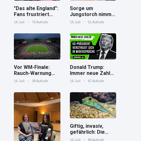
"Das alte England":
Sorge um
Fans frustriert
Jungstorch nimmt
nach WM-Aus
glückliche
16 Juli
76 Aufrufe
16 Juli
51 Aufrufe
Wendung
Vor WM-Finale:
Donald Trump:
Rauch-Warnung
Immer neue Zahlen
und Hitze in New
– US-Präsident
16 Juli
38 Aufrufe
16 Juli
67 Aufrufe
York
verstrickt sich in
Widersprüche
Giftig, invasiv,
gefährlich: Die
Spaßverderber im
16 Juli
89 Aufrufe