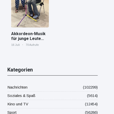
Mittelmeer!
Akkordeon-Musik
für junge Leute
Jana von den
16 Juli
70 Aufrufe
"Tastenskillern"
der Harmonika-
Vereinigung
Gaggenau zeigt,
wie "jung" das
Kategorien
Instrument sein
kann.
Nachrichten
(102299)
Soziales & Spaß
(5614)
Kino und TV
(12454)
Sport
(56286)