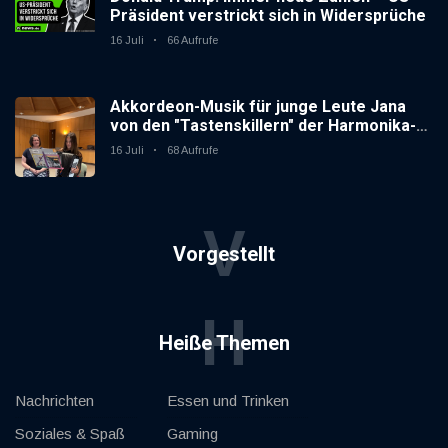
Präsident verstrickt sich in Widersprüche
16 Juli
66 Aufrufe
Akkordeon-Musik für junge Leute Jana
von den "Tastenskillern" der Harmonika-
Vereinigung Gaggenau zeigt, wie "jung"
16 Juli
68 Aufrufe
das Instrument sein kann.
V
Vorgestellt
H
Heiße Themen
Nachrichten
Essen und Trinken
Soziales & Spaß
Gaming