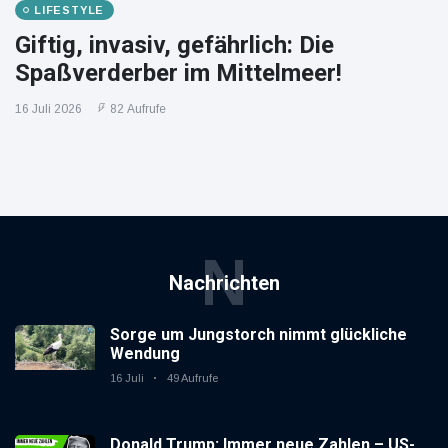
LIFESTYLE
Giftig, invasiv, gefährlich: Die
Spaßverderber im Mittelmeer!
16 Juli 2026
82 Aufrufe
N
Nachrichten
Sorge um Jungstorch nimmt glückliche
Wendung
16 Juli
49 Aufrufe
Donald Trump: Immer neue Zahlen – US-