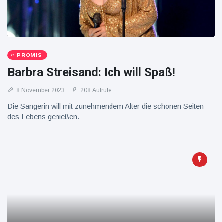
16 Juli
37
Warnung
Aufrufe
und Hitze
in New
York
PROMIS
Barbra Streisand: Ich will Spaß!
8 November 2023
208 Aufrufe
Die Sängerin will mit zunehmendem Alter die schönen Seiten
des Lebens genießen.