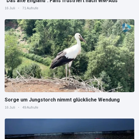
"Das alte England": Fans frustriert nach WM-Aus
16 Juli
71 Aufrufe
Sorge um Jungstorch nimmt glückliche Wendung
16 Juli
49 Aufrufe