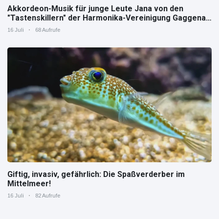
Akkordeon-Musik für junge Leute Jana von den
"Tastenskillern" der Harmonika-Vereinigung Gaggenau
zeigt, wie "jung" das Instrument sein kann.
16 Juli
68 Aufrufe
Giftig, invasiv, gefährlich: Die Spaßverderber im
Mittelmeer!
16 Juli
82 Aufrufe