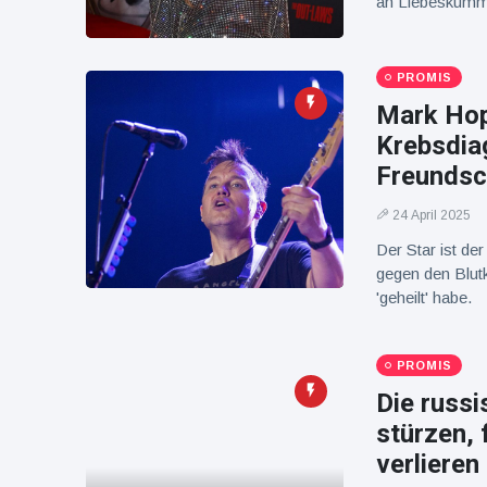
an Liebeskumm
16 Juli
38
Warnung
Aufrufe
und Hitze
in New
York
PROMIS
Mark Hop
Krebsdiag
Freundsc
24 April 2025
Der Star ist de
gegen den Blut
'geheilt' habe.
PROMIS
Die russi
stürzen, 
verlieren 