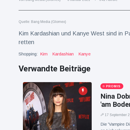
Reisen & Abenteuer
(2252)
Quelle: Bang Media (Glomex)
Neueste
Kim Kardashian und Kanye West sind in Pa
Nachrichten
retten
"Das alte
Shopping:
Kim
Kardashian
Kanye
England":
Fans
Verwandte Beiträge
16 Juli
76
frustriert
Aufrufe
nach WM-
Aus
Sorge um
PROMIS
Jungstorch
Nina Dob
nimmt
16 Juli
51
glückliche
Aufrufe
'am Boden
Wendung
17 September 
Vor WM-
Finale:
Die 'Vampire Di
Rauch-