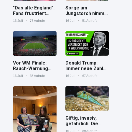
"Das alte England":
Sorge um
Fans frustriert
Jungstorch nimmt
nach WM-Aus
glückliche
16 Juli
76 Aufrufe
16 Juli
51 Aufrufe
Wendung
Vor WM-Finale:
Donald Trump:
Rauch-Warnung
Immer neue Zahlen
und Hitze in New
– US-Präsident
16 Juli
38 Aufrufe
16 Juli
67 Aufrufe
York
verstrickt sich in
Widersprüche
Giftig, invasiv,
gefährlich: Die
Spaßverderber im
16 Juli
89 Aufrufe