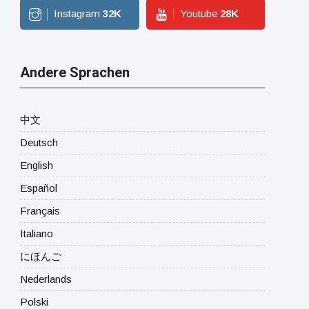
Instagram
32
K
Youtube
28
K
Andere Sprachen
中文
Deutsch
English
Español
Français
Italiano
にほんご
Nederlands
Polski