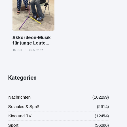
Mittelmeer!
Akkordeon-Musik
für junge Leute
Jana von den
16 Juli
70 Aufrufe
"Tastenskillern"
der Harmonika-
Vereinigung
Gaggenau zeigt,
wie "jung" das
Kategorien
Instrument sein
kann.
Nachrichten
(102299)
Soziales & Spaß
(5614)
Kino und TV
(12454)
Sport
(56286)