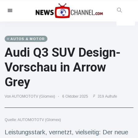
Kategorien
Nachrichten
(102299)
Soziales & Spaß
(5614)
AUTOS & MOTOR
Audi Q3 SUV Design-
Kino und TV
(12454)
Sport
(56286)
Vorschau in Arrow
Promis
(39366)
Grey
Mode & Schönheit
(2776)
Autos & Motor
(15246)
Von AUTOMOTOTV (Glomex)
6 Oktober 2025
319 Aufrufe
Essen und Trinken
(7199)
Gaming
(3575)
Quelle: AUTOMOTOTV (Glomex)
Lifestyle
(30318)
Gesundheit & Fitness
Leistungsstark, vernetzt, vielseitig: Der neue
(8534)