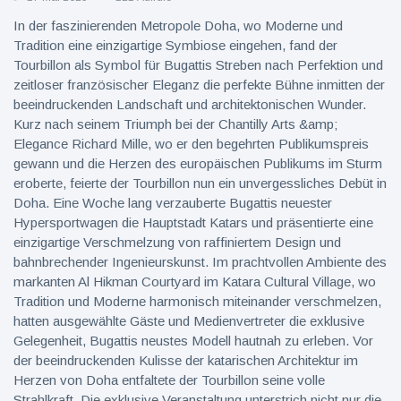
In der faszinierenden Metropole Doha, wo Moderne und
Tradition eine einzigartige Symbiose eingehen, fand der
Tourbillon als Symbol für Bugattis Streben nach Perfektion und
zeitloser französischer Eleganz die perfekte Bühne inmitten der
beeindruckenden Landschaft und architektonischen Wunder.
Kurz nach seinem Triumph bei der Chantilly Arts &amp;
Elegance Richard Mille, wo er den begehrten Publikumspreis
gewann und die Herzen des europäischen Publikums im Sturm
eroberte, feierte der Tourbillon nun ein unvergessliches Debüt in
Doha. Eine Woche lang verzauberte Bugattis neuester
Hypersportwagen die Hauptstadt Katars und präsentierte eine
einzigartige Verschmelzung von raffiniertem Design und
bahnbrechender Ingenieurskunst. Im prachtvollen Ambiente des
markanten Al Hikman Courtyard im Katara Cultural Village, wo
Tradition und Moderne harmonisch miteinander verschmelzen,
hatten ausgewählte Gäste und Medienvertreter die exklusive
Gelegenheit, Bugattis neustes Modell hautnah zu erleben. Vor
der beeindruckenden Kulisse der katarischen Architektur im
Herzen von Doha entfaltete der Tourbillon seine volle
Strahlkraft. Die exklusive Veranstaltung unterstrich nicht nur die