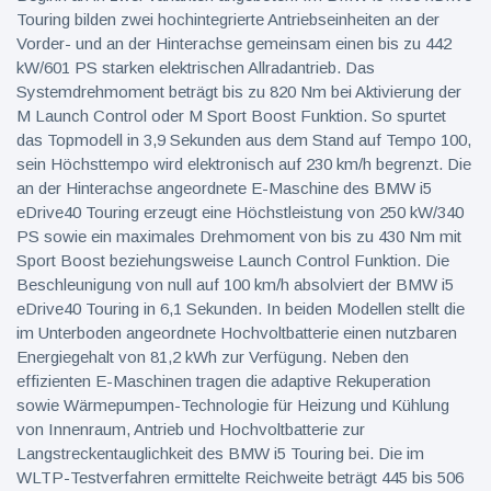
Touring bilden zwei hochintegrierte Antriebseinheiten an der
Vorder- und an der Hinterachse gemeinsam einen bis zu 442
kW/601 PS starken elektrischen Allradantrieb. Das
Systemdrehmoment beträgt bis zu 820 Nm bei Aktivierung der
M Launch Control oder M Sport Boost Funktion. So spurtet
das Topmodell in 3,9 Sekunden aus dem Stand auf Tempo 100,
sein Höchsttempo wird elektronisch auf 230 km/h begrenzt. Die
an der Hinterachse angeordnete E-Maschine des BMW i5
eDrive40 Touring erzeugt eine Höchstleistung von 250 kW/340
PS sowie ein maximales Drehmoment von bis zu 430 Nm mit
Sport Boost beziehungsweise Launch Control Funktion. Die
Beschleunigung von null auf 100 km/h absolviert der BMW i5
eDrive40 Touring in 6,1 Sekunden. In beiden Modellen stellt die
im Unterboden angeordnete Hochvoltbatterie einen nutzbaren
Energiegehalt von 81,2 kWh zur Verfügung. Neben den
effizienten E-Maschinen tragen die adaptive Rekuperation
sowie Wärmepumpen-Technologie für Heizung und Kühlung
von Innenraum, Antrieb und Hochvoltbatterie zur
Langstreckentauglichkeit des BMW i5 Touring bei. Die im
WLTP-Testverfahren ermittelte Reichweite beträgt 445 bis 506