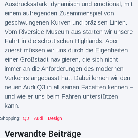
16 Juli
38
Ausdrucksstark, dynamisch und emotional, mit
Warnung
Aufrufe
und Hitze
einem aufregenden Zusammenspiel von
in New
geschwungenen Kurven und präzisen Linien.
York
Vom Riverside Museum aus starten wir unsere
Fahrt in die schottischen Highlands. Aber
zuerst müssen wir uns durch die Eigenheiten
einer Großstadt navigieren, die sich nicht
immer an die Anforderungen des modernen
Verkehrs angepasst hat. Dabei lernen wir den
neuen Audi Q3 in all seinen Facetten kennen –
und wie er uns beim Fahren unterstützen
kann.
Shopping:
Q3
Audi
Design
Verwandte Beiträge