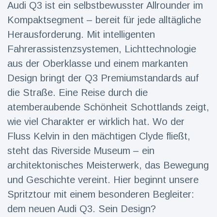
Audi Q3 ist ein selbstbewusster Allrounder im
Reisen & Abenteuer
(2252)
Kompaktsegment – bereit für jede alltägliche
Herausforderung. Mit intelligenten
Fahrerassistenzsystemen, Lichttechnologie
Neueste
aus der Oberklasse und einem markanten
Nachrichten
Design bringt der Q3 Premiumstandards auf
"Das alte
die Straße. Eine Reise durch die
England":
atemberaubende Schönheit Schottlands zeigt,
Fans
16 Juli
76
frustriert
Aufrufe
wie viel Charakter er wirklich hat. Wo der
nach WM-
Fluss Kelvin in den mächtigen Clyde fließt,
Aus
Sorge um
steht das Riverside Museum – ein
Jungstorch
nimmt
architektonisches Meisterwerk, das Bewegung
16 Juli
51
glückliche
Aufrufe
und Geschichte vereint. Hier beginnt unsere
Wendung
Spritztour mit einem besonderen Begleiter:
Vor WM-
Finale:
dem neuen Audi Q3. Sein Design?
Rauch-