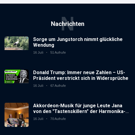
N
Nachrichten
Sorge um Jungstorch nimmt glückliche
Wendung
16 Juli
51 Aufrufe
Donald Trump: Immer neue Zahlen – US-
Präsident verstrickt sich in Widersprüche
16 Juli
67 Aufrufe
Akkordeon-Musik für junge Leute Jana
von den "Tastenskillern" der Harmonika-
Vereinigung Gaggenau zeigt, wie "jung"
16 Juli
70 Aufrufe
das Instrument sein kann.