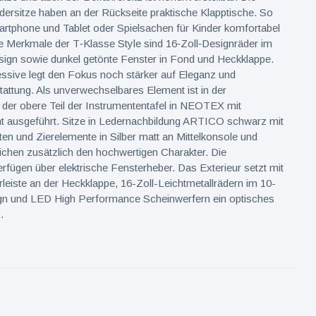
ersitze haben an der Rückseite praktische Klapptische. So
artphone und Tablet oder Spielsachen für Kinder komfortabel
e Merkmale der T‑Klasse Style sind 16‑Zoll‑Designräder im
ign sowie dunkel getönte Fenster in Fond und Heckklappe.
ssive legt den Fokus noch stärker auf Eleganz und
ttung. Als unverwechselbares Element ist in der
 der obere Teil der Instrumententafel in NEOTEX mit
ht ausgeführt. Sitze in Ledernachbildung ARTICO schwarz mit
en und Zierelemente in Silber matt an Mittelkonsole und
ichen zusätzlich den hochwertigen Charakter. Die
rfügen über elektrische Fensterheber. Das Exterieur setzt mit
leiste an der Heckklappe, 16-Zoll-Leichtmetallrädern im 10-
n und LED High Performance Scheinwerfern ein optisches
.