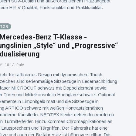
ollem SUV-Design und außerordentlichem Platzangebot
eue HR-V Qualität, Funktionalität und Praktikabilität.
OTOR
 Mercedes-Benz T-Klasse -
ngslinien „Style“ und „Progressive“
idualisierung
181 Aufrufe
steht für raffiniertes Design mit dynamischem Touch.
zeichen sind serienmäßige Sitzbezüge in Ledernachbildung
aser MICROCUT schwarz mit Doppelziernaht sowie
an Türen und Mittelkonsole in Hochglanzschwarz. Optional
elemente in Limonitgelb matt und die Sitzbezüge in
ng ARTICO schwarz mit weißen Kontrastziernähten
s moderne Kunstleder NEOTEX kleidet neben den vorderen
ren Türmittelfelder. Hinzu kommen Chromapplikationen an
Lautsprechern und Türgriffen. Der Fahrersitz hat eine
tze und auch der Beifahrersitz ist höhenverstellbar. Die