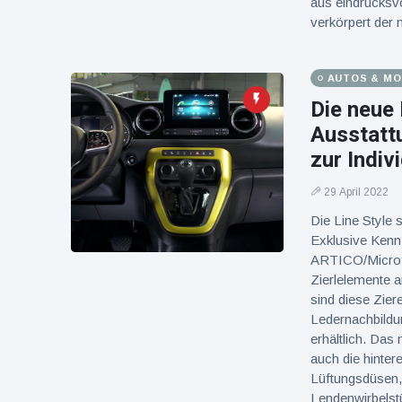
aus eindrucksv
verkörpert der n
AUTOS & M
Die neue
Ausstattu
zur Indiv
29 April 2022
Die Line Style 
Exklusive Kenn
ARTICO/Microf
Zierlelemente 
sind diese Zier
Ledernachbildu
erhältlich. Da
auch die hinte
Lüftungsdüsen, 
Lendenwirbelstü