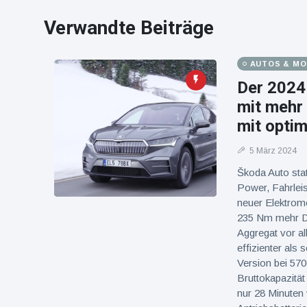
16 Juli
39
Warnung
Aufrufe
Verwandte Beiträge
und Hitze
in New
York
AUTOS & M
Der 2024
mit mehr
mit opti
5 März 2024
Škoda Auto sta
Power, Fahrleis
neuer Elektromo
235 Nm mehr Dr
Aggregat vor a
effizienter als 
Version bei 570
Bruttokapazität
nur 28 Minuten 