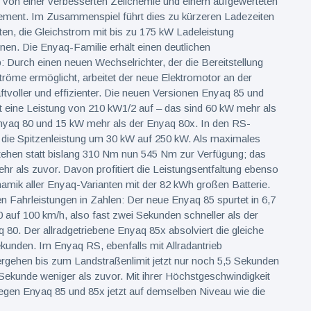
e von einer verbesserten Zellchemie und einem aufgewerteten
nt. Im Zusammenspiel führt dies zu kürzeren Ladezeiten
nten, die Gleichstrom mit bis zu 175 kW Ladeleistung
en. Die Enyaq-Familie erhält einen deutlichen
 Durch einen neuen Wechselrichter, der die Bereitstellung
röme ermöglicht, arbeitet der neue Elektromotor an der
ftvoller und effizienter. Die neuen Versionen Enyaq 85 und
t eine Leistung von 210 kW1/2 auf – das sind 60 kW mehr als
Enyaq 80 und 15 kW mehr als der Enyaq 80x. In den RS-
t die Spitzenleistung um 30 kW auf 250 kW. Als maximales
hen statt bislang 310 Nm nun 545 Nm zur Verfügung; das
r als zuvor. Davon profitiert die Leistungsentfaltung ebenso
amik aller Enyaq-Varianten mit der 82 kWh großen Batterie.
n Fahrleistungen in Zahlen: Der neue Enyaq 85 spurtet in 6,7
auf 100 km/h, also fast zwei Sekunden schneller als der
 80. Der allradgetriebene Enyaq 85x absolviert die gleiche
kunden. Im Enyaq RS, ebenfalls mit Allradantrieb
ergehen bis zum Landstraßenlimit jetzt nur noch 5,5 Sekunden
Sekunde weniger als zuvor. Mit ihrer Höchstgeschwindigkeit
egen Enyaq 85 und 85x jetzt auf demselben Niveau wie die