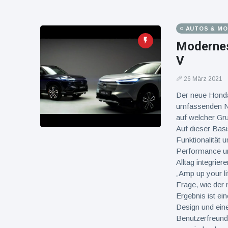
AUTOS & M
Modernes
V
26 März 2021
Der neue Honda
umfassenden Ne
auf welcher Gru
Auf dieser Basi
Funktionalität 
Performance und
Alltag integrier
„Amp up your l
Frage, wie der
Ergebnis ist e
Design und eine
Benutzerfreundl