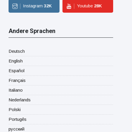
Instagram
32
K
Youtube
28
K
Andere Sprachen
Deutsch
English
Español
Français
Italiano
Nederlands
Polski
Portugês
русский