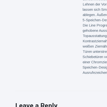
Lehnen der Vord
lassen sich Sm
ablegen. Äußer
5-Speichen-Des
Die Line Progre
gehobene Aussta
Topausstattung
Kontrastzierna
weißen Ziernäht
Türen unterstre
Schiebetüren ve
einer Chromzier
Speichen-Desig
Ausrufezeichen
Leave a Reply