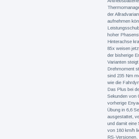
Antriebsbatteri
Thermomanageme
der Allradvaria
aufnehmen könn
Leistungsschub:
hoher Phasenst
Hinterachse kra
85x weisen jetz
der bisherige 
Varianten steig
Drehmoment ste
sind 235 Nm meh
wie die Fahrdyn
Das Plus bei de
Sekunden von 0 
vorherige Enyaq
Übung in 6,6 Se
ausgestattet, v
und damit eine 
von 180 km/h li
RS-Versionen.