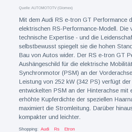
Quelle: AUTOMOTOTV (Glomex)
Reisen & Abenteuer
(2252)
Mit dem Audi RS e-tron GT Performance deb
elektrischen RS-Performance-Modell. Die v
Neueste
technische Expertise - und die Leidenschaft
Nachrichten
selbstbewusst spiegelt sie die hohen Stan
Bau von Autos wider. Der RS e-tron GT P
"Das alte
England":
Aushängeschild für die elektrische Mobili
Fans
16 Juli
78
frustriert
Aufrufe
Synchronmotor (PSM) an der Vorderachse m
nach WM-
Leistung von 252 kW (342 PS) verfügt der 
Aus
Sorge um
entwickelten PSM an der Hinterachse mit 
Jungstorch
nimmt
erhöhte Kupferdichte der speziellen Haarn
16 Juli
52
glückliche
Aufrufe
maximiert die Stromleitung. Darüber hinaus
Wendung
kompakter und leichter.
Vor WM-
Finale:
Shopping:
Audi
Rs
Etron
Rauch-