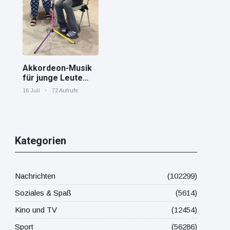
Mittelmeer!
Akkordeon-Musik
für junge Leute
Jana von den
16 Juli
72 Aufrufe
"Tastenskillern"
der Harmonika-
Vereinigung
Gaggenau zeigt,
wie "jung" das
Kategorien
Instrument sein
kann.
Nachrichten
(102299)
Soziales & Spaß
(5614)
Kino und TV
(12454)
Sport
(56286)