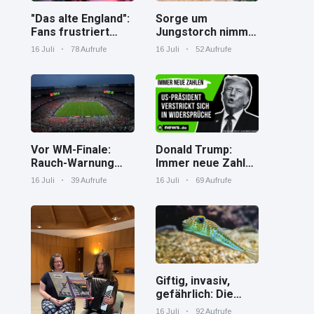
"Das alte England":
Sorge um
Fans frustriert
Jungstorch nimmt
nach WM-Aus
glückliche
16 Juli
78 Aufrufe
16 Juli
52 Aufrufe
Wendung
Vor WM-Finale:
Donald Trump:
Rauch-Warnung
Immer neue Zahlen
und Hitze in New
– US-Präsident
16 Juli
39 Aufrufe
16 Juli
69 Aufrufe
York
verstrickt sich in
Widersprüche
Giftig, invasiv,
gefährlich: Die
Spaßverderber im
16 Juli
92 Aufrufe