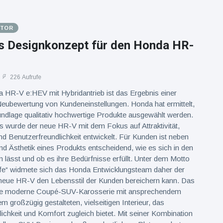
OTOR
 Designkonzept für den Honda HR-
226 Aufrufe
 HR-V e:HEV mit Hybridantrieb ist das Ergebnis einer
ubewertung von Kundeneinstellungen. Honda hat ermittelt,
ndlage qualitativ hochwertige Produkte ausgewählt werden.
s wurde der neue HR-V mit dem Fokus auf Attraktivität,
und Benutzerfreundlichkeit entwickelt. Für Kunden ist neben
 Ästhetik eines Produkts entscheidend, wie es sich in den
en lässt und ob es ihre Bedürfnisse erfüllt. Unter dem Motto
ife“ widmete sich das Honda Entwicklungsteam daher der
 neue HR-V den Lebensstil der Kunden bereichern kann. Das
ine moderne Coupé-SUV-Karosserie mit ansprechendem
m großzügig gestalteten, vielseitigen Interieur, das
ichkeit und Komfort zugleich bietet. Mit seiner Kombination