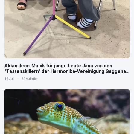
Akkordeon-Musik für junge Leute Jana von den
"Tastenskillern" der Harmonika-Vereinigung Gaggenau
zeigt, wie "jung" das Instrument sein kann.
16 Juli
72 Aufrufe