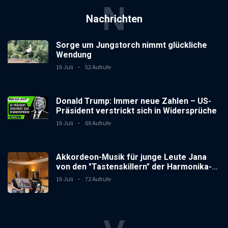
N
Nachrichten
Sorge um Jungstorch nimmt glückliche
Wendung
16 Juli
52 Aufrufe
Donald Trump: Immer neue Zahlen – US-
Präsident verstrickt sich in Widersprüche
16 Juli
69 Aufrufe
Akkordeon-Musik für junge Leute Jana
von den "Tastenskillern" der Harmonika-
Vereinigung Gaggenau zeigt, wie "jung"
16 Juli
72 Aufrufe
das Instrument sein kann.