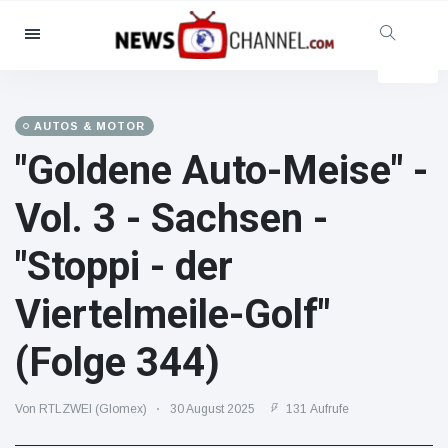
Kategorien
Nachrichten
(102299)
Soziales & Spaß
(5614)
AUTOS & MOTOR
"Goldene Auto-Meise" -
Kino und TV
(12454)
Sport
(56286)
Vol. 3 - Sachsen -
Promis
(39366)
"Stoppi - der
Mode & Schönheit
(2776)
Autos & Motor
(15246)
Viertelmeile-Golf"
Essen und Trinken
(7199)
(Folge 344)
Gaming
(3575)
Lifestyle
(30318)
Von RTLZWEI (Glomex)
30 August 2025
131 Aufrufe
Gesundheit & Fitness
(8534)