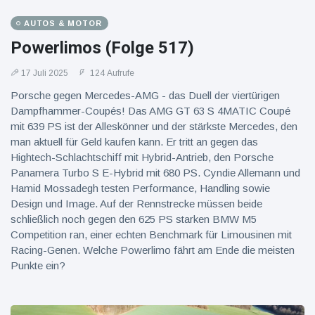
16 Juli
39
Warnung
Aufrufe
und Hitze
AUTOS & MOTOR
in New
Powerlimos (Folge 517)
York
17 Juli 2025
124 Aufrufe
Porsche gegen Mercedes-AMG - das Duell der viertürigen
Dampfhammer-Coupés! Das AMG GT 63 S 4MATIC Coupé
mit 639 PS ist der Alleskönner und der stärkste Mercedes, den
man aktuell für Geld kaufen kann. Er tritt an gegen das
Hightech-Schlachtschiff mit Hybrid-Antrieb, den Porsche
Panamera Turbo S E-Hybrid mit 680 PS. Cyndie Allemann und
Hamid Mossadegh testen Performance, Handling sowie
Design und Image. Auf der Rennstrecke müssen beide
schließlich noch gegen den 625 PS starken BMW M5
Competition ran, einer echten Benchmark für Limousinen mit
Racing-Genen. Welche Powerlimo fährt am Ende die meisten
Punkte ein?