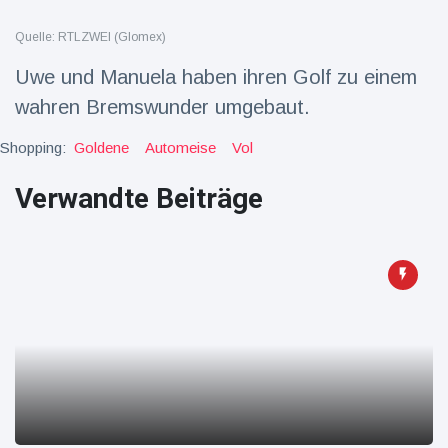
Reisen & Abenteuer
(2252)
Quelle: RTLZWEI (Glomex)
Uwe und Manuela haben ihren Golf zu einem
wahren Bremswunder umgebaut.
Neueste
Nachrichten
Shopping:
Goldene
Automeise
Vol
"Das alte
Verwandte Beiträge
England":
Fans
16 Juli
78
frustriert
Aufrufe
nach WM-
Aus
Sorge um
Jungstorch
nimmt
16 Juli
52
glückliche
Aufrufe
Wendung
Vor WM-
Finale:
Rauch-