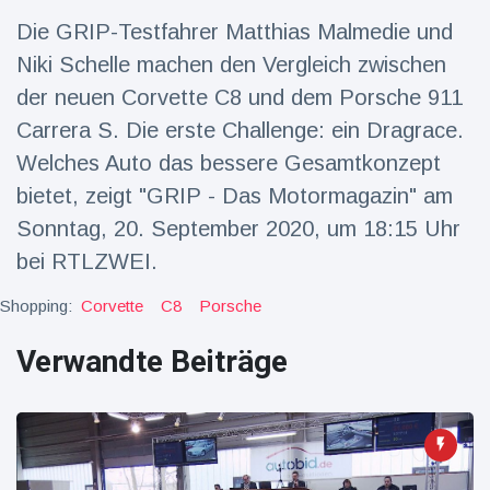
Die GRIP-Testfahrer Matthias Malmedie und
Reisen & Abenteuer
(2252)
Niki Schelle machen den Vergleich zwischen
der neuen Corvette C8 und dem Porsche 911
Neueste
Carrera S. Die erste Challenge: ein Dragrace.
Nachrichten
Welches Auto das bessere Gesamtkonzept
bietet, zeigt "GRIP - Das Motormagazin" am
"Das alte
England":
Sonntag, 20. September 2020, um 18:15 Uhr
Fans
16 Juli
78
bei RTLZWEI.
frustriert
Aufrufe
nach WM-
Shopping:
Corvette
Aus
C8
Porsche
Sorge um
Jungstorch
Verwandte Beiträge
nimmt
16 Juli
52
glückliche
Aufrufe
Wendung
Vor WM-
Finale:
Rauch-