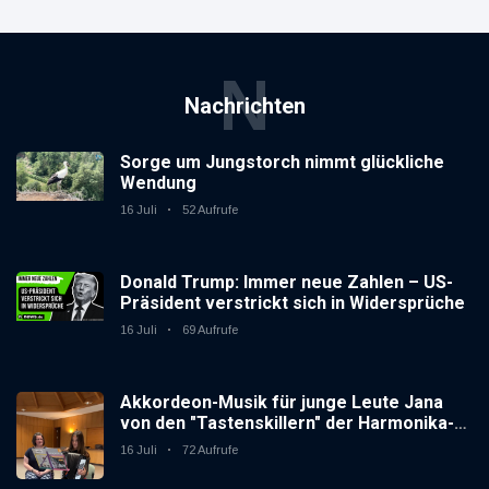
N
Nachrichten
Sorge um Jungstorch nimmt glückliche
Wendung
16 Juli
52 Aufrufe
Donald Trump: Immer neue Zahlen – US-
Präsident verstrickt sich in Widersprüche
16 Juli
69 Aufrufe
Akkordeon-Musik für junge Leute Jana
von den "Tastenskillern" der Harmonika-
Vereinigung Gaggenau zeigt, wie "jung"
16 Juli
72 Aufrufe
das Instrument sein kann.