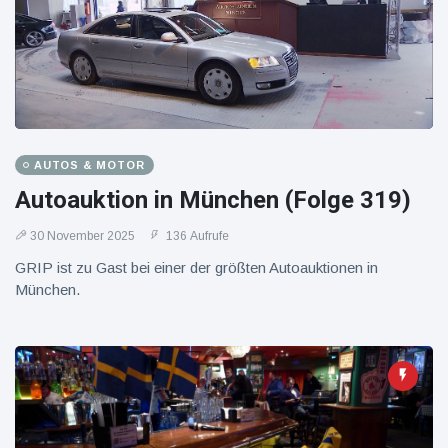
16 Juli
39
Warnung
Aufrufe
und Hitze
in New
York
AUTOS & MOTOR
Autoauktion in München (Folge 319)
30 November 2025
136 Aufrufe
GRIP ist zu Gast bei einer der größten Autoauktionen in
München.