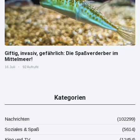
Giftig, invasiv, gefährlich: Die Spaßverderber im
Mittelmeer!
16 Juli
92 Aufrufe
Kategorien
Nachrichten
(102299)
Soziales & Spaß
(5614)
Kino und TV
(12454)