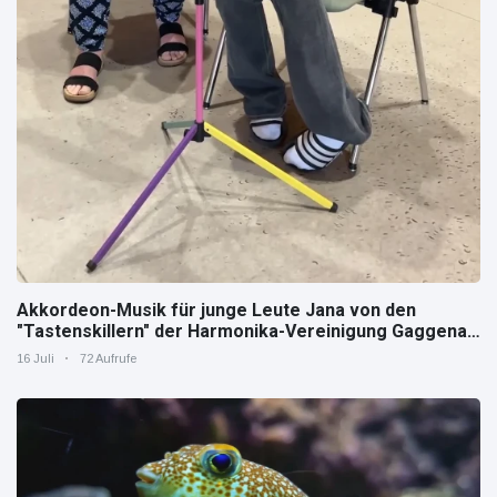
Akkordeon-Musik für junge Leute Jana von den
"Tastenskillern" der Harmonika-Vereinigung Gaggenau
zeigt, wie "jung" das Instrument sein kann.
16 Juli
72 Aufrufe