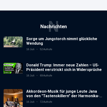
N
Nachrichten
Sorge um Jungstorch nimmt glückliche
Wendung
16 Juli
52 Aufrufe
Donald Trump: Immer neue Zahlen – US-
Präsident verstrickt sich in Widersprüche
16 Juli
69 Aufrufe
Akkordeon-Musik für junge Leute Jana
von den "Tastenskillern" der Harmonika-
Vereinigung Gaggenau zeigt, wie "jung"
16 Juli
72 Aufrufe
das Instrument sein kann.