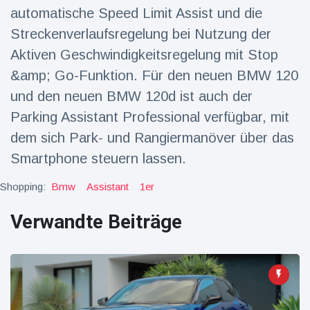
16 Juli
39
Warnung
Aufrufe
automatische Speed Limit Assist und die
und Hitze
Streckenverlaufsregelung bei Nutzung der
in New
York
Aktiven Geschwindigkeitsregelung mit Stop
&amp; Go-Funktion. Für den neuen BMW 120
und den neuen BMW 120d ist auch der
Parking Assistant Professional verfügbar, mit
dem sich Park- und Rangiermanöver über das
Smartphone steuern lassen.
Shopping:
Bmw
Assistant
1er
Verwandte Beiträge