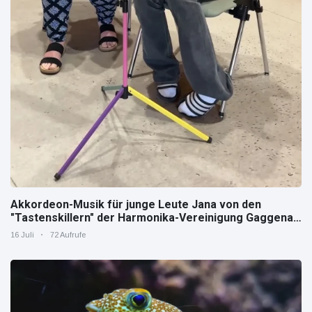
Akkordeon-Musik für junge Leute Jana von den
"Tastenskillern" der Harmonika-Vereinigung Gaggenau
zeigt, wie "jung" das Instrument sein kann.
16 Juli
72 Aufrufe