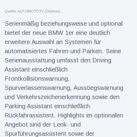
Reisen & Abenteuer
(2252)
Quelle: AUTOMOTOTV (Glomex)
Serienmäßig beziehungsweise und optional
bietet der neue BMW 1er eine deutlich
Neueste
Nachrichten
erweitere Auswahl an Systemen für
automatisiertes Fahren und Parken. Seine
"Das alte
Serienausstattung umfasst den Driving
England":
Fans
Assistant einschließlich
16 Juli
78
frustriert
Aufrufe
Frontkollisionswarnung,
nach WM-
Aus
Spurverlassenswarnung, Ausstiegswarnung
Sorge um
Jungstorch
und Verkehrszeichenerkennung sowie den
nimmt
16 Juli
52
Parking Assistant einschließlich
glückliche
Aufrufe
Wendung
Rückfahrassistent. Highlights im optionalen
Angebot sind der Lenk- und
Vor WM-
Finale:
Spurführungsassistent sowie der
Rauch-