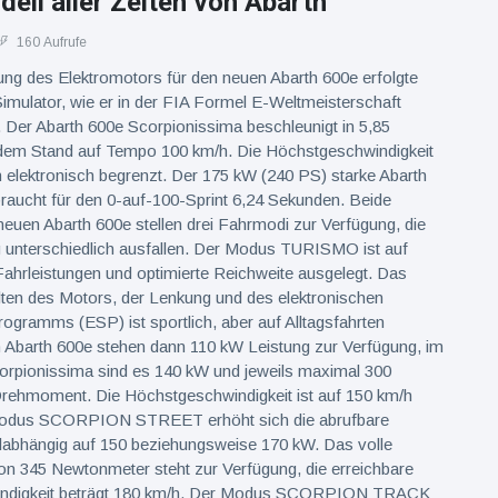
ell aller Zeiten von Abarth
160 Aufrufe
ung des Elektromotors für den neuen Abarth 600e erfolgte
imulator, wie er in der FIA Formel E-Weltmeisterschaft
 Der Abarth 600e Scorpionissima beschleunigt in 5,85
em Stand auf Tempo 100 km/h. Die Höchstgeschwindigkeit
h elektronisch begrenzt. Der 175 kW (240 PS) starke Abarth
raucht für den 0-auf-100-Sprint 6,24 Sekunden. Beide
euen Abarth 600e stellen drei Fahrmodi zur Verfügung, die
 unterschiedlich ausfallen. Der Modus TURISMO ist auf
ahrleistungen und optimierte Reichweite ausgelegt. Das
ten des Motors, der Lenkung und des elektronischen
programms (ESP) ist sportlich, aber auf Alltagsfahrten
 Abarth 600e stehen dann 110 kW Leistung zur Verfügung, im
orpionissima sind es 140 kW und jeweils maximal 300
ehmoment. Die Höchstgeschwindigkeit ist auf 150 km/h
Modus SCORPION STREET erhöht sich die abrufbare
labhängig auf 150 beziehungsweise 170 kW. Das volle
 345 Newtonmeter steht zur Verfügung, die erreichbare
ndigkeit beträgt 180 km/h. Der Modus SCORPION TRACK