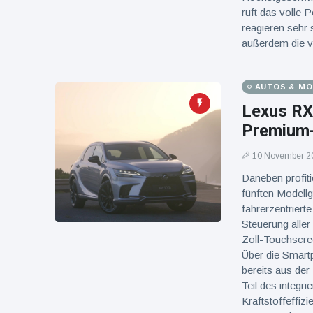
ruft das volle
reagieren sehr
außerdem die vo
AUTOS & M
Lexus RX 
Premium-
10 November 2
Daneben profit
fünften Modell
fahrerzentriert
Steuerung aller
Zoll-Touchscre
Über die Smart
bereits aus der
Teil des integr
Kraftstoffeffiz