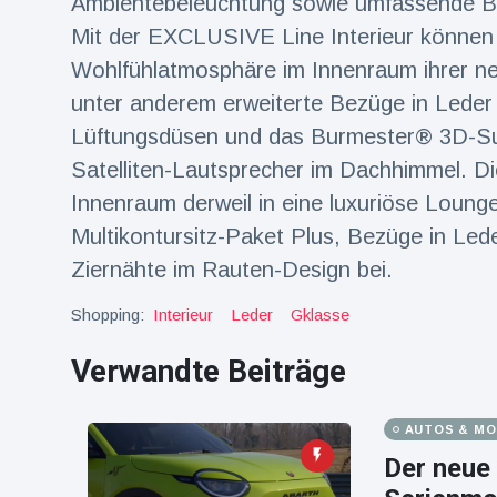
Ambientebeleuchtung sowie umfassende Be
16 Juli
39
Warnung
Aufrufe
Mit der EXCLUSIVE Line Interieur können
und Hitze
in New
Wohlfühlatmosphäre im Innenraum ihrer ne
York
unter anderem erweiterte Bezüge in Leder
Lüftungsdüsen und das Burmester® 3D-Su
Satelliten-Lautsprecher im Dachhimmel. D
Innenraum derweil in eine luxuriöse Loung
Multikontursitz-Paket Plus, Bezüge in Le
Ziernähte im Rauten-Design bei.
Shopping:
Interieur
Leder
Gklasse
Verwandte Beiträge
AUTOS & M
Der neue 