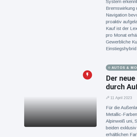
System erkennt 
Bremswirkung u
Navigation bev
proaktiv aufgel
Kauf ist der L
pro Monat erhäl
Gewerbliche Ku
Einstiegshybrid
AUTOS & M
Der neue
durch Au
11 April 2023
Für die Außenl
Metallic-Farbe
Alpinweiß uni, 
beiden exklusi
erhältlichen Fa