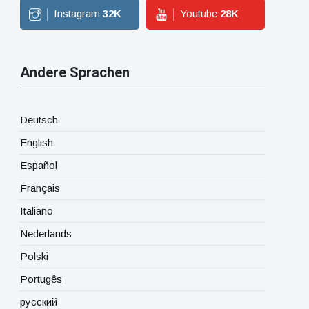
Instagram
32
K
Youtube
28
K
Andere Sprachen
Deutsch
English
Español
Français
Italiano
Nederlands
Polski
Portugês
русский