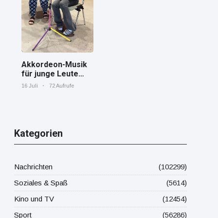
Mittelmeer!
Akkordeon-Musik
für junge Leute
Jana von den
16 Juli
72 Aufrufe
"Tastenskillern"
der Harmonika-
Vereinigung
Gaggenau zeigt,
wie "jung" das
Kategorien
Instrument sein
kann.
Nachrichten
(102299)
Soziales & Spaß
(5614)
Kino und TV
(12454)
Sport
(56286)