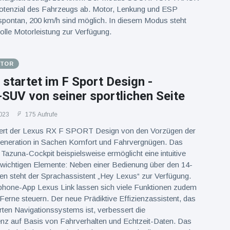
 Potenzial des Fahrzeugs ab. Motor, Lenkung und ESP
 spontan, 200 km/h sind möglich. In diesem Modus steht
lle Motorleistung zur Verfügung.
OTOR
startet im F Sport Design -
SUV von seiner sportlichen Seite
023
175 Aufrufe
iert der Lexus RX F SPORT Design von den Vorzügen der
generation in Sachen Komfort und Fahrvergnügen. Das
e Tazuna-Cockpit beispielsweise ermöglicht eine intuitive
 wichtigen Elemente: Neben einer Bedienung über den 14-
en steht der Sprachassistent „Hey Lexus“ zur Verfügung.
phone-App Lexus Link lassen sich viele Funktionen zudem
 Ferne steuern. Der neue Prädiktive Effizienzassistent, das
ierten Navigationssystems ist, verbessert die
ienz auf Basis von Fahrverhalten und Echtzeit-Daten. Das