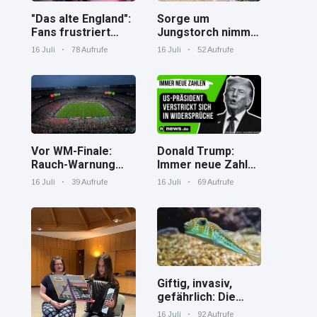
"Das alte England":
Sorge um
Fans frustriert
Jungstorch nimmt
nach WM-Aus
glückliche
16 Juli
78 Aufrufe
16 Juli
52 Aufrufe
Wendung
Vor WM-Finale:
Donald Trump:
Rauch-Warnung
Immer neue Zahlen
und Hitze in New
– US-Präsident
16 Juli
39 Aufrufe
16 Juli
69 Aufrufe
York
verstrickt sich in
Widersprüche
Giftig, invasiv,
gefährlich: Die
Spaßverderber im
16 Juli
92 Aufrufe