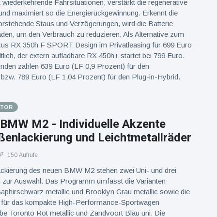
wiederkehrende Fahrsituationen, verstärkt die regenerative
nd maximiert so die Energierückgewinnung. Erkennt die
orstehende Staus und Verzögerungen, wird die Batterie
aden, um den Verbrauch zu reduzieren. Als Alternative zum
exus RX 350h F SPORT Design im Privatleasing für 699 Euro
tlich, der extern aufladbare RX 450h+ startet bei 799 Euro.
nden zahlen 639 Euro (LF 0,9 Prozent) für den
 bzw. 789 Euro (LF 1,04 Prozent) für den Plug-in-Hybrid.
OTOR
 BMW M2 - Individuelle Akzente
ßenlackierung und Leichtmetallräder
150 Aufrufe
ackierung des neuen BMW M2 stehen zwei Uni- und drei
n zur Auswahl. Das Programm umfasst die Varianten
Saphirschwarz metallic und Brooklyn Grau metallic sowie die
v für das kompakte High-Performance-Sportwagen
rbe Toronto Rot metallic und Zandvoort Blau uni. Die