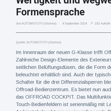
Wertigkeit und wegw
Reisen & Abenteuer
(2252)
Formensprache
Von AUTOMOTOTV (Glomex)
4 September 2024
183 Aufrufe
Neueste
Nachrichten
Quelle: AUTOMOTOTV (Glomex)
"Das alte
England":
Im Innenraum der neuen G-Klasse trifft Of
Fans
16 Juli
78
Zahlreiche Design-Elemente des Exterieurs 
frustriert
Aufrufe
nach WM-
seitlichen Belüftungsdüsen, die die Form d
Aus
Sorge um
beleuchtet erhältlich sind. Auch der typisch
Jungstorch
Schalter für die drei Differenzialsperren b
nimmt
16 Juli
52
glückliche
Aufrufe
Offroad-Bedienzentrum. Es bietet nun auch 
Wendung
das OFFROAD COCKPIT. Das Multifunktions
Vor WM-
Touch-Bedienfeldern ist serienmäßig mit 
Finale:
Rauch-