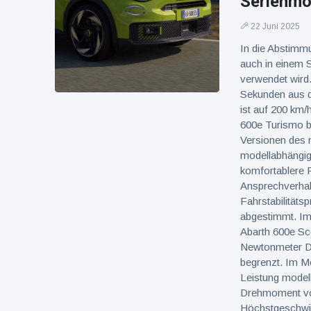
Serienmod
22 Juni 2025
In die Abstimm
auch in einem S
verwendet wird.
Sekunden aus d
ist auf 200 km/
600e Turismo b
Versionen des n
modellabhängig
komfortablere F
Ansprechverhal
Fahrstabilitäts
abgestimmt. Im
Abarth 600e Sc
Newtonmeter Dr
begrenzt. Im 
Leistung model
Drehmoment von
Höchstgeschwi